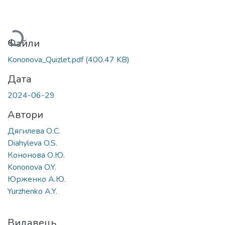
Вантажиться...
Файли
Kononova_Quizlet.pdf
(400.47 KB)
Дата
2024-06-29
Автори
Дягилева О.С.
Diahyleva O.S.
Кононова О.Ю.
Kononova O.Y.
Юрженко А.Ю.
Yurzhenko A.Y.
Видавець