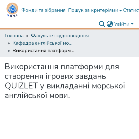
Фонди та зібрання
Пошук за критеріями
Статис
Увійти
Головна
Факультет судноводіння
Кафедра англійської мови в судноводінні
Використання платформи для створення ігрових завдань QUIZLET у викладанні морської англійської мови.
Використання платформи для
створення ігрових завдань
QUIZLET у викладанні морської
англійської мови.