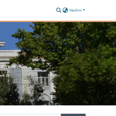
Увійти
адемії!
ня та