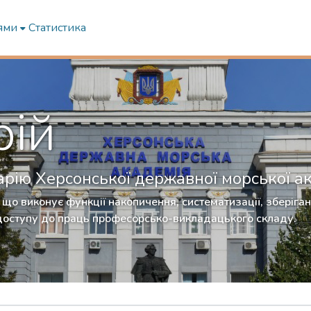
ями
Статистика
рій
рію Херсонської державної морської ак
що виконує функції накопичення, систематизації, зберіган
доступу до праць професорсько-викладацького складу.