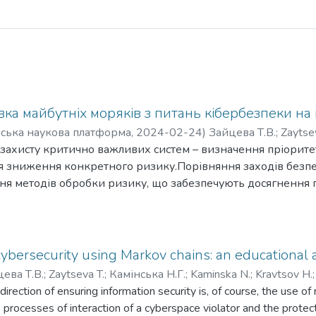
вка майбутніх моряків з питань кібербезпеки на
ська наукова платформа
,
2024-02-24
)
Зайцева Т.В.
;
Zaytse
захисту критично важливих систем – визначення пріоритеті
я зниження конкретного ризику.Порівняння заходів безпе
ння методів обробки ризику, що забезпечують досягнення 
дності методів управління ризиком запланованим цілям і д
их та операційних систем – можуть бути використані для і
 ефективності засобів управління на всіх стадіях життєвог
інших методів оцінки ризику. Однак вони найбільш корисн
ybersecurity using Markov chains: an educational 
ваної проблеми при ідентифікації нових проблем.
ева Т.В.
;
Zaytseva T.
;
Камінська Н.Г.
;
Kaminska N.
;
Kravtsov H.
 базується на комплексній ідентифікації ризиків з визначе
irection of ensuring information security is, of course, the use 
аціях і кризах, дозволяє організувати кризове управління 
processes of interaction of a cyberspace violator and the protec