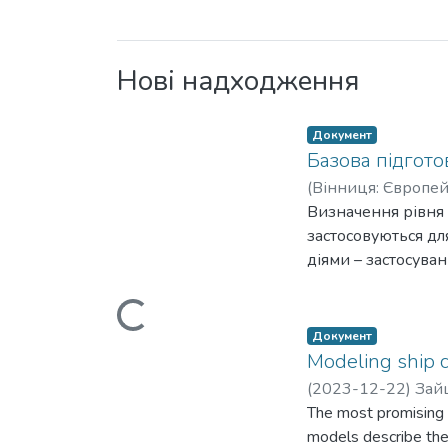
Нові надходження
Документ
Базова підгото
(
Вінниця: Європей
О.М.
Визначення рівня 
;
Bezbakh O.M.
Вантажиться...
застосовуються дл
діями – застосува
перевірка відпові
листи інформаційн
ризику або оцінки
Документ
також як частина 
Modeling ship c
розгляду досліджу
(
2023-12-22
)
Зайц
План реагування –
The most promising d
надзвичайних ситу
models describe the 