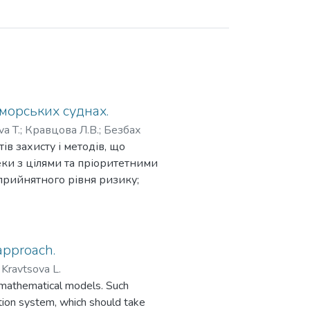
 морських суднах.
va T.
;
Кравцова Л.В.
;
Безбах
в захисту і методів, що
ки з цілями та пріоритетними
прийнятного рівня ризику;
окази їх ефективності.Чек-
дентифікації небезпек і
о циклу суднових систем, а
і для перевірки повноти
approach.
;
Kravtsova L.
нням основних етапів дій в
of mathematical models. Such
на основі деталізації факторів
tion system, which should take