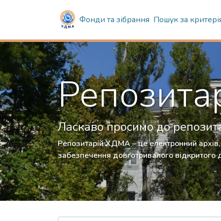
Фонди та зібрання
Пошук за критері
Репозита
Ласкаво просимо до репозита
Репозитарій ХДМА – це електронний архів, 
забезпечення довготривалого відкритого 