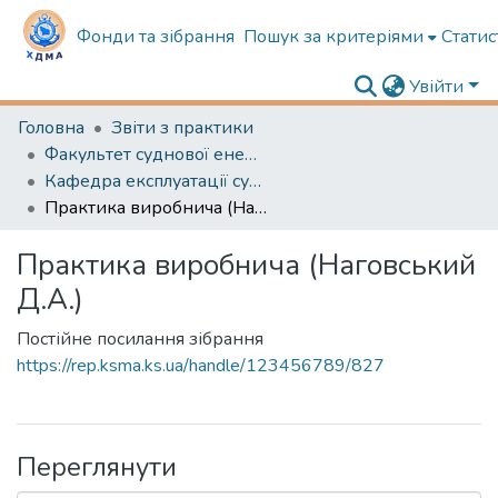
Фонди та зібрання
Пошук за критеріями
Статис
Увійти
Головна
Звіти з практики
Факультет суднової енергетики
Кафедра експлуатації суднового електрообладнання і засобів автоматики
Практика виробнича (Наговський Д.А.)
Практика виробнича (Наговський
Д.А.)
Постійне посилання зібрання
https://rep.ksma.ks.ua/handle/123456789/827
Переглянути