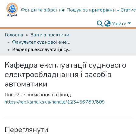
Фонди та зібрання
Пошук за критеріями
Статис
Увійти
Головна
Звіти з практики
Факультет суднової енергетики
Кафедра експлуатації суднового електрообладнання і засобів автоматики
Кафедра експлуатації суднового
електрообладнання і засобів
автоматики
Постійне посилання на фонд
https://rep.ksma.ks.ua/handle/123456789/809
Переглянути