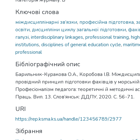
Категорія журналу: Б
Ключові слова
міждисциплінарні зв’язки
,
професійна підготовка
,
з
освіти
,
дисципліни циклу загальної підготовки
,
фахі
галузі
,
interdisciplinary linkages
,
professional training
,
high
institutions
,
disciplines of general education cycle
,
maritim
professional
Бібліографічний опис
Барильник-Куракова О.А., Коробова І.В. Міждисципл
провідний принцип підготовки фахівців у морській 
Професіоналізм педагога: теоретичні й методичні аспе
Праць. Вип. 13. Слов’янськ: ДДПУ, 2020. С. 56-71.
URI
https://rep.ksma.ks.ua/handle/123456789/2977
Зібрання