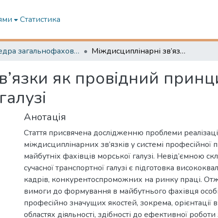
ями
Статистика
Кафедра загальнофахової підготовки та морської безпеки
Міждисциплінарні зв’язки як провідний принцип підготовки фахівців у морській галузі
в’язки як провідний принц
галузі
Анотація
Стаття присвячена дослідженню проблеми реалізаці
міждисциплінарних зв’язків у системі професійної 
майбутніх фахівців морської галузі. Невід’ємною с
сучасної транспортної галузі є підготовка висококва
кадрів, конкурентоспроможних на ринку праці. Отж
вимоги до формування в майбутнього фахівця особи
професійно значущих якостей, зокрема, орієнтації 
областях діяльності, здібності до ефективної роботи