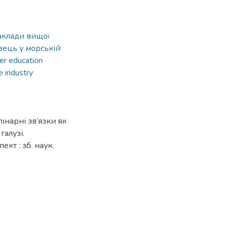
аклади вищої
вець у морській
er education
e industry
інарні зв’язки як
галузі.
кт : зб. наук.