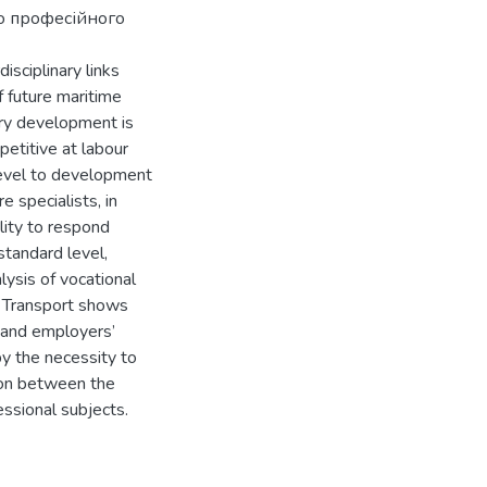
го професійного
disciplinary links
 future maritime
try development is
petitive at labour
level to development
e specialists, in
ility to respond
standard level,
lysis of vocational
a Transport shows
g and employers’
by the necessity to
tion between the
essional subjects.