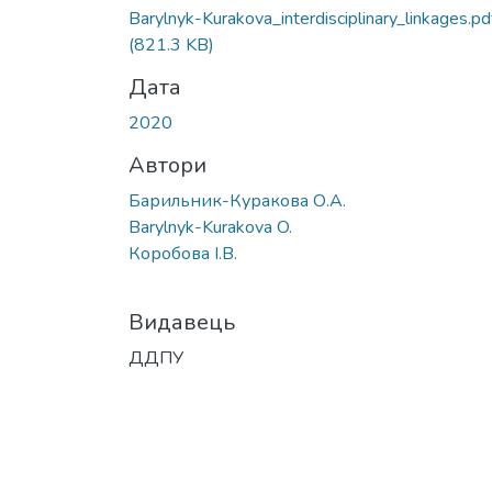
Barylnyk-Kurakova_interdisciplinary_linkages.pd
(821.3 KB)
Дата
2020
Автори
Барильник-Куракова О.А.
Barylnyk-Kurakova O.
Коробова І.В.
Видавець
ДДПУ