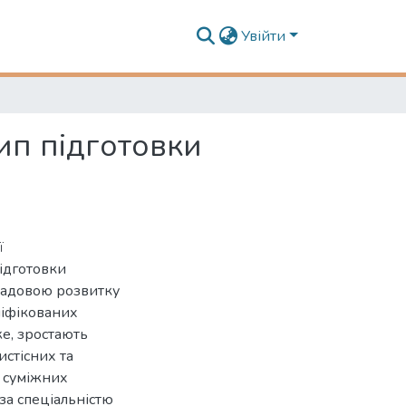
Увійти
ип підготовки
ї
підготовки
кладовою розвитку
ліфікованих
е, зростають
стісних та
в суміжних
 за спеціальністю