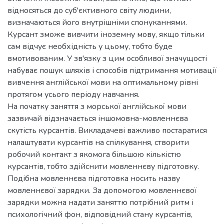
відносяться до суб'єктивного світу людини,
визначаються його внутрішніми спонуканнями.
Курсант зможе вивчити іноземну мову, якщо тільки
сам відчує необхідність у цьому, тобто буде
вмотивованим. У зв'язку з цим особливої значущості
набуває пошук шляхів і способів підтримання мотивації
вивчення англійської мови на оптимальному рівні
протягом усього періоду навчання.
На початку заняття з морської англійської мови
зазвичай відзначається іншомовна-мовленнєва
скутість курсантів. Викладачеві важливо постаратися
налаштувати курсантів на спілкування, створити
робочий контакт з якомога більшою кількістю
курсантів, тобто здійснити мовленнєву підготовку.
Подібна мовленнєва підготовка носить назву
мовленнєвої зарядки. За допомогою мовленнєвої
зарядки можна надати заняттю потрібний ритм і
психологічний фон, відповідний стану курсантів,