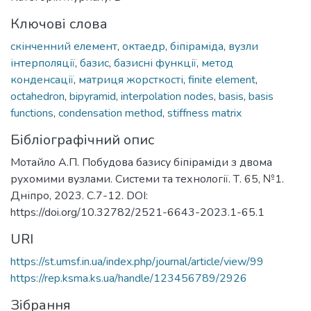
Ключові слова
скінченний елемент
,
октаедр
,
біпіраміда
,
вузли
інтерполяції
,
базис
,
базисні функції
,
метод
конденсації
,
матриця жорсткості
,
finite element
,
octahedron
,
bipyramid
,
interpolation nodes
,
basis
,
basis
functions
,
condensation method
,
stiffness matrix
Бібліографічний опис
Мотайло А.П. Побудова базису біпіраміди з двома
рухомими вузлами. Системи та технології. Т. 65, №1.
Дніпро, 2023. С.7-12. DOI:
https://doi.org/10.32782/2521-6643-2023.1-65.1
URI
https://st.umsf.in.ua/index.php/journal/article/view/99
https://rep.ksma.ks.ua/handle/123456789/2926
Зібрання