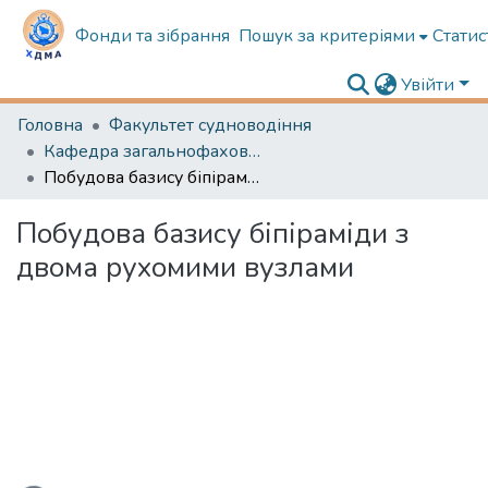
Фонди та зібрання
Пошук за критеріями
Статис
Увійти
Головна
Факультет судноводіння
Кафедра загальнофахової підготовки та морської безпеки
Побудова базису біпіраміди з двома рухомими вузлами
Побудова базису біпіраміди з
двома рухомими вузлами