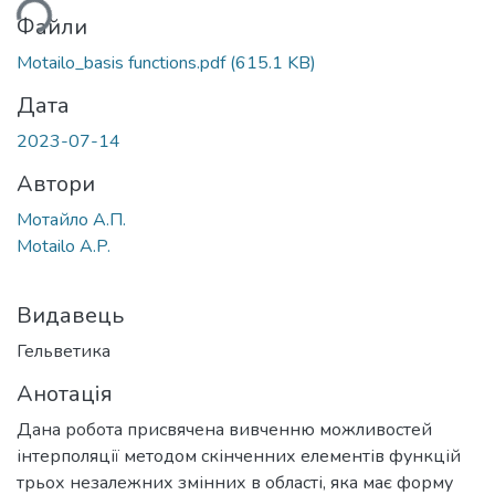
ься...
Файли
Motailo_basis functions.pdf
(615.1 KB)
Дата
2023-07-14
Автори
Мотайло А.П.
Motailo A.P.
Видавець
Гельветика
Анотація
Дана робота присвячена вивченню можливостей
інтерполяції методом скінченних елементів функцій
трьох незалежних змінних в області, яка має форму