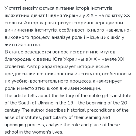
У статті висвітлюється питання історії інститутів
шляхетних дівчат Півдня України у ХІХ – на початку ХХ
століття. Автор характеризує історичні передумови
виникнення інститутів, особливості їхнього навчально-
виховного процесу, аналізує роль і місце цих шкіл у
житті жіноцтва.
В статье освещается вопрос истории институтов
благородных девиц Юга Украины в ХІХ – начале ХХ
столетия. Автор характеризует исторические
предпосылки возникновения институтов, особенности
их учебно-воспитательного процесса, анализирует
роль и место этих школ в жизни женщин.
The article tells about the history of the noble girl 's institute
of the South of Ukraine in the 19 - the beginning of the 20
century. The author describes historical preconditions of the
arise of institutes, particularity of their learning and
upbringing process, analyse the role and place of these
school in the women's lives.