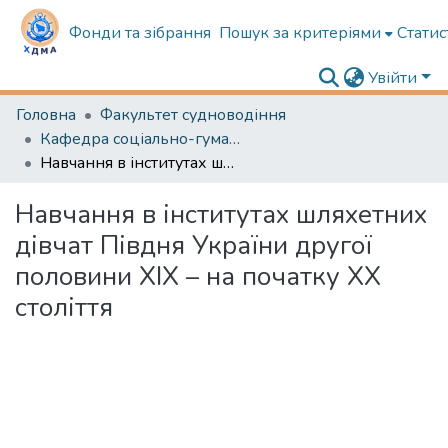
Фонди та зібрання
Пошук за критеріями
Статис
Увійти
Головна
Факультет судноводіння
Кафедра соціально-гуманітарної підготовки
Навчання в інститутах шляхетних дівчат Півдня України другої половини ХІХ – на початку ХХ століття
Навчання в інститутах шляхетних
дівчат Півдня України другої
половини ХІХ – на початку ХХ
століття