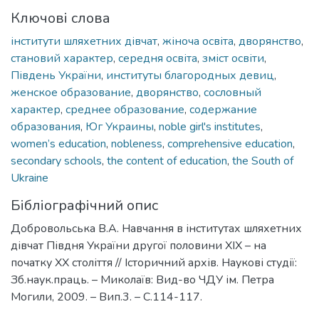
Ключові слова
інститути шляхетних дівчат
,
жіноча освіта
,
дворянство
,
становий характер
,
середня освіта
,
зміст освіти
,
Південь України
,
институты благородных девиц
,
женское образование
,
дворянство
,
сословный
характер
,
среднее образование
,
содержание
образования
,
Юг Украины
,
noble girl's institutes
,
women’s education
,
nobleness
,
comprehensive education
,
secondary schools
,
the content of education
,
the South of
Ukraine
Бібліографічний опис
Добровольська В.А. Навчання в інститутах шляхетних
дівчат Півдня України другої половини ХІХ – на
початку ХХ століття // Історичний архів. Наукові студії:
Зб.наук.праць. – Миколаїв: Вид-во ЧДУ ім. Петра
Могили, 2009. – Вип.3. – С.114-117.