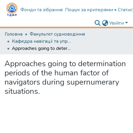
Фонди та зібрання
Пошук за критеріями
Статис
Увійти
Головна
Факультет судноводіння
Кафедра навігації та управління судном
Approaches going to determination periods of the human factor of navigators during supernumerary situations.
Approaches going to determination
periods of the human factor of
navigators during supernumerary
situations.