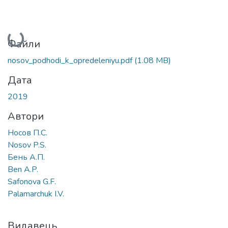
Вантажиться...
Файли
nosov_podhodi_k_opredeleniyu.pdf
(1.08 MB)
Дата
2019
Автори
Носов П.С.
Nosov P.S.
Бень А.П.
Ben A.P.
Safonova G.F.
Palamarchuk I.V.
Видавець