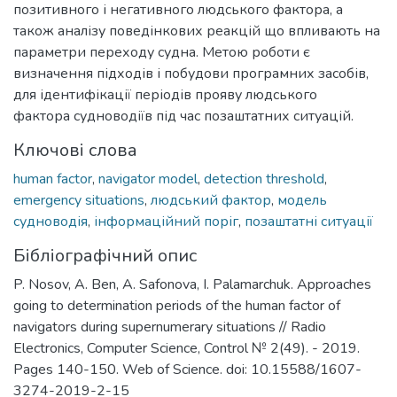
позитивного і негативного людського фактора, а
також аналізу поведінкових реакцій що впливають на
параметри переходу судна. Метою роботи є
визначення підходів і побудови програмних засобів,
для ідентифікації періодів прояву людського
фактора судноводіїв під час позаштатних ситуацій.
Ключові слова
human factor
,
navigator model
,
detection threshold
,
emergency situations
,
людський фактор
,
модель
судноводія
,
інформаційний поріг
,
позаштатні ситуації
Бібліографічний опис
P. Nosov, A. Ben, A. Safonova, I. Palamarchuk. Approaches
going to determination periods of the human factor of
navigators during supernumerary situations // Radio
Electronics, Computer Science, Control № 2(49). - 2019.
Pages 140-150. Web of Scienсe. doi: 10.15588/1607-
3274-2019-2-15