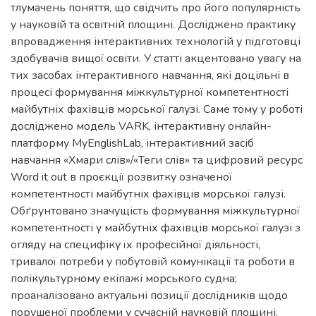
тлумачень поняття, що свідчить про його популярність
у науковій та освітній площині. Досліджено практику
впровадження інтерактивних технологій у підготовці
здобувачів вищої освіти. У статті акцентовано увагу на
тих засобах інтерактивного навчання, які доцільні в
процесі формування міжкультурної компетентності
майбутніх фахівців морської галузі. Саме тому у роботі
досліджено модель VARK, інтерактивну онлайн-
платформу MyEnglishLab, інтерактивний засіб
навчання «Хмари слів»/«Теги слів» та цифровий ресурс
Word it out в проєкції розвитку означеної
компетентності майбутніх фахівців морської галузі.
Обґрунтовано значущість формування міжкультурної
компетентності у майбутніх фахівців морської галузі з
огляду на специфіку їх професійної діяльності,
тривалої потреби у побутовій комунікації та роботи в
полікультурному екіпажі морського судна;
проаналізовано актуальні позиції дослідників щодо
порушеної проблеми у сучасній науковій площині.