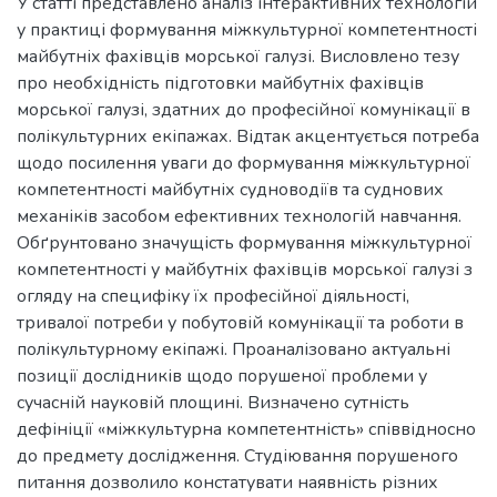
У статті представлено аналіз інтерактивних технологій
у практиці формування міжкультурної компетентності
майбутніх фахівців морської галузі. Висловлено тезу
про необхідність підготовки майбутніх фахівців
морської галузі, здатних до професійної комунікації в
полікультурних екіпажах. Відтак акцентується потреба
щодо посилення уваги до формування міжкультурної
компетентності майбутніх судноводіїв та суднових
механіків засобом ефективних технологій навчання.
Обґрунтовано значущість формування міжкультурної
компетентності у майбутніх фахівців морської галузі з
огляду на специфіку їх професійної діяльності,
тривалої потреби у побутовій комунікації та роботи в
полікультурному екіпажі. Проаналізовано актуальні
позиції дослідників щодо порушеної проблеми у
сучасній науковій площині. Визначено сутність
дефініції «міжкультурна компетентність» співвідносно
до предмету дослідження. Студіювання порушеного
питання дозволило констатувати наявність різних