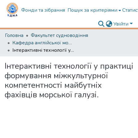
Фонди та зібрання
Пошук за критеріями
Статис
Увійти
Головна
Факультет судноводіння
Кафедра англійської мови в судноводінні
Інтерактивні технології у практиці формування міжкультурної компетентності майбутніх фахівців морської галузі.
Інтерактивні технології у практиці
формування міжкультурної
компетентності майбутніх
фахівців морської галузі.