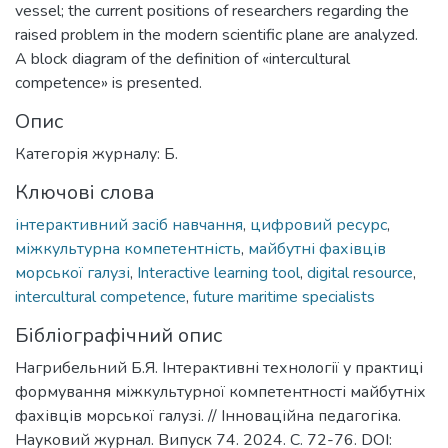
vessel; the current positions of researchers regarding the
raised problem in the modern scientific plane are analyzed.
A block diagram of the definition of «intercultural
competence» is presented.
Опис
Категорія журналу: Б.
Ключові слова
інтерактивний засіб навчання
,
цифровий ресурс
,
міжкультурна компетентність
,
майбутні фахівців
морської галузі
,
Interactive learning tool
,
digital resource
,
intercultural competence
,
future maritime specialists
Бібліографічний опис
Нагрибельний Б.Я. Інтерактивні технології у практиці
формування міжкультурної компетентності майбутніх
фахівців морської галузі. // Інноваційна педагогіка.
Науковий журнал. Випуск 74. 2024. С. 72-76. DOI: