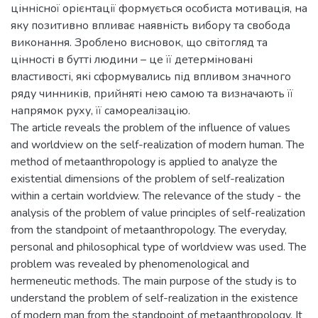
ціннісної орієнтації формується особиста мотивація, на
яку позитивно впливає наявність вибору та свобода
виконання. Зроблено висновок, що світогляд та
цінності в бутті людини – це її детерміновані
властивості, які сформувались під впливом значного
ряду чинників, прийняті нею самою та визначають її
напрямок руху, її самореалізацію.
The article reveals the problem of the influence of values
and worldview on the self-realization of modern human. The
method of metaanthropology is applied to analyze the
existential dimensions of the problem of self-realization
within a certain worldview. The relevance of the study - the
analysis of the problem of value principles of self-realization
from the standpoint of metaanthropology. The everyday,
personal and philosophical type of worldview was used. The
problem was revealed by phenomenological and
hermeneutic methods. The main purpose of the study is to
understand the problem of self-realization in the existence
of modern man from the standpoint of metaanthropology. It