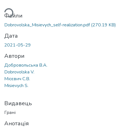
Вантажиться...
Файли
Dobrovolska_Misievych_self-realization.pdf
(270.19 KB)
Дата
2021-05-29
Автори
Добровольська В.А.
Dobrovolska V.
Місєвич С.В.
Misievych S.
Видавець
Грані
Анотація