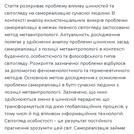
Стаття розкриває проблему впливу цінностей та
світогляду на самореалізацію сучасної людини. В
контексті аналізу екзистенціальних вимірів проблеми
самореалізації в межах певного світогляду застосовано
метод метаантропології. Актуальність дослідження
полягає у здійсненні аналізу проблеми ціннісних засад
самореалізації з позиції метаантропології в контексті
буденного, особистісного та філософського типів
світогляду. Розкриття зазначеної проблеми відбулося
за допомогою феноменологічного та герменевтичного
методів. Основною метою дослідження є осмислення
проблеми самореалізації в бутті сучасної людини з
позиції метаантропології. Зазначено, що нині
здійснюються зміни в ціннісній парадигмі, що
трансформується під дією глобалізаційних процесів, у
тому числі й під впливом інформаційних технологій.
Світогляд особистості – це результат постійного
прагнення зрозуміти цей світ. Самореалізація займає