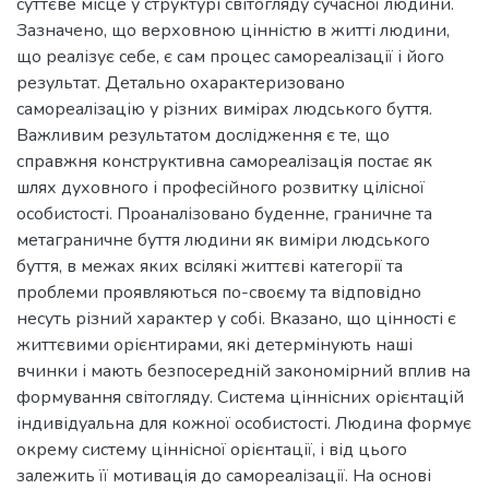
суттєве місце у структурі світогляду сучасної людини.
Зазначено, що верховною цінністю в житті людини,
що реалізує себе, є сам процес самореалізації і його
результат. Детально охарактеризовано
самореалізацію у різних вимірах людського буття.
Важливим результатом дослідження є те, що
справжня конструктивна самореалізація постає як
шлях духовного і професійного розвитку цілісної
особистості. Проаналізовано буденне, граничне та
метаграничне буття людини як виміри людського
буття, в межах яких всілякі життєві категорії та
проблеми проявляються по-своєму та відповідно
несуть різний характер у собі. Вказано, що цінності є
життєвими орієнтирами, які детермінують наші
вчинки і мають безпосередній закономірний вплив на
формування світогляду. Система ціннісних орієнтацій
індивідуальна для кожної особистості. Людина формує
окрему систему ціннісної орієнтації, і від цього
залежить її мотивація до самореалізації. На основі