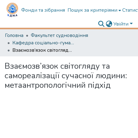
Фонди та зібрання
Пошук за критеріями
Статис
Увійти
Головна
Факультет судноводіння
Кафедра соціально-гуманітарної підготовки
Взаємозв’язок світогляду та самореалізації сучасної людини: метаантропологічний підхід
Взаємозв’язок світогляду та
самореалізації сучасної людини:
метаантропологічний підхід