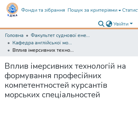
Фонди та зібрання
Пошук за критеріями
Статис
Увійти
Головна
Факультет суднової енергетики
Кафедра англійської мови в судновій енергетиці
Вплив імерсивних технологій на формування професійних компетентностей курсантів морських спеціальностей
Вплив імерсивних технологій на
формування професійних
компетентностей курсантів
морських спеціальностей