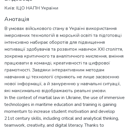
Київ: ІЦО НАПН України
Анотація
В умовах військового стану в Україні використання
імерсивних технологій в морській освіті та підготовці
інтенсивно набирає оборотів для підвищення
мотивації здобувачів та розвиток навичок XXI століття,
зокрема критичного та аналітичного мислення, вміння
працювати в команді, креативності та цифрової
грамотності. Завдяки інтерактивним методам
навчання ці технології сприяють не лише засвоєнню
нової інформації, а й зануренню у навчальні ситуації,
які максимально відображають реальні умови.
In the context of martial law in Ukraine, the use of immersive
technologies in maritime education and training is gaining
momentum to increase student motivation and develop
21st century skills, including critical and analytical thinking,
teamwork, creativity, and digital literacy. Thanks to