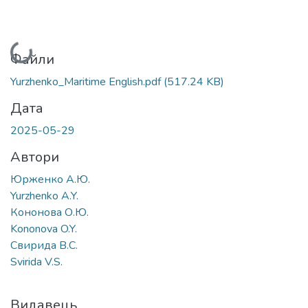
Вантажиться...
Файли
Yurzhenko_Maritime English.pdf
(517.24 KB)
Дата
2025-05-29
Автори
Юрженко А.Ю.
Yurzhenko A.Y.
Кононова О.Ю.
Kononova O.Y.
Свирида В.С.
Svirida V.S.
Видавець