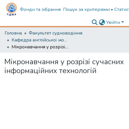
Фонди та зібрання
Пошук за критеріями
Статис
Увійти
Головна
Факультет судноводіння
Кафедра англійської мови в судноводінні
Мікронавчання у розрізі сучасних інформаційних технологій
Мікронавчання у розрізі сучасних
інформаційних технологій
Вантажиться...