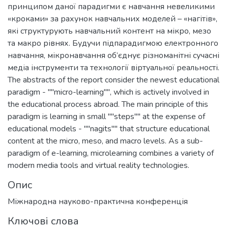
принципом даної парадигми є навчання невеликими
«кроками» за рахунок навчальних моделей – «нагітів»,
які структурують навчальний контент на мікро, мезо
та макро рівнях. Будучи підпарадигмою електронного
навчання, мікронавчання об’єднує різноманітні сучасні
медіа інструменти та технології віртуальної реальності.
The abstracts of the report consider the newest educational
paradigm - ""micro-learning"", which is actively involved in
the educational process abroad. The main principle of this
paradigm is learning in small ""steps"" at the expense of
educational models - ""nagits"" that structure educational
content at the micro, meso, and macro levels. As a sub-
paradigm of e-learning, microlearning combines a variety of
modern media tools and virtual reality technologies.
Опис
Міжнародна науково-практична конференція
Ключові слова