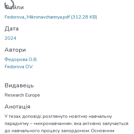
Файли
Fedorova_Mikronavchannya.pdf
(312.28 KB)
Дата
2024
Автори
Федорова О.В.
Fedorova O.V.
Видавець
Research Europe
Анотація
У тезах доповіді розглянуто новітню навчальну
парадигму – «мікронавчання», яка активно залучається
до навчального процесу закордоном. Основним