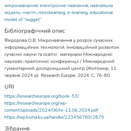
мікронавчання
,
електронне навчання
,
навчальна
модель «нагіт»
,
microlearning
,
e-learning
,
educational
model of “nugget”
Бібліографічний опис
Федорова О.В. Мікронавчання у розрізі сучасних
інформаційних технологій. Інноваційний розвиток
сучасної науки та освіти : матеріали Міжнародної
науково-практичної конференції / Міжнародний
гуманітарний дослідницький центр (Житомир, 11
червня 2024 р). Research Europe, 2024. C. 76-80
URI
https://researcheurope.org/book-53/
https://researcheurope.org/wp-
content/uploads/2024/06/re-11.06.2024.pdf
https://rep.ksma.ks.ua/handle/123456789/2879
Зібрання