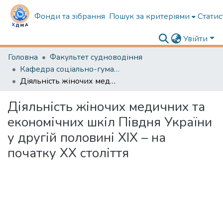
Фонди та зібрання
Пошук за критеріями
Статис
Увійти
Головна
Факультет судноводіння
Кафедра соціально-гуманітарної підготовки
Діяльність жіночих медичних та економічних шкіл Півдня України у другій половині ХІХ – на початку ХХ століття
Діяльність жіночих медичних та
економічних шкіл Півдня України
у другій половині ХІХ – на
початку ХХ століття