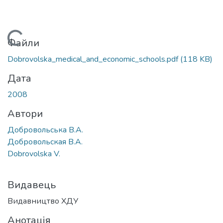
Вантажиться...
Файли
Dobrovolska_medical_and_economic_schools.pdf
(118 KB)
Дата
2008
Автори
Добровольська В.А.
Добровольская В.А.
Dobrovolska V.
Видавець
Видавництво ХДУ
Анотація