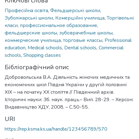
Ключові слова
Професійна освіта
,
Фельдшерські школи
,
Зуболікарські школи
,
Комерційні училища
,
Торгівельні
класи
,
профессиональное образование
,
фельдшерские школы
,
зубоврачебные школы
,
коммерческие училища
,
торговые классы
,
Professional
education
,
Medical schools
,
Dental schools
,
Commercial
schools
,
Shopping classes
Бібліографічний опис
Добровольська В.А. Діяльність жіночих медичних та
економічних шкіл Півдня України у другій половині
ХІХ – на початку ХХ століття // Південний архів.
Історичні науки: Зб. наук. праць.– Вип. 28-29. – Херсон:
Видавництво ХДУ, 2008. – С.50-55.
URI
https://rep.ksma.ks.ua/handle/123456789/570