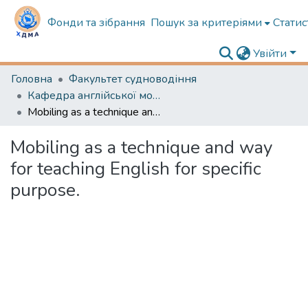
Фонди та зібрання
Пошук за критеріями
Статис
Увійти
Головна
Факультет судноводіння
Кафедра англійської мови в судноводінні
Mobiling as a technique and way for teaching English for specific purpose.
Mobiling as a technique and way
for teaching English for specific
purpose.