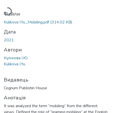
Вантажиться...
Файли
Kulikova I.Yu._Mobiling.pdf
(314.02 KB)
Дата
2021
Автори
Кулікова І.Ю.
Kulikova I.Yu.
Видавець
Cognum Publishin House
Анотація
It was analyzed the term “mobiling” from the different
views. Defined the role of “learning mobiling” at the English