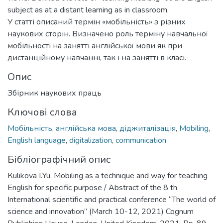
subject as at a distant learning as in classroom.
У статті описаний термін «мобільність» з різних
наукових сторін. Визначено роль терміну навчальної
мобільності на занятті англійської мови як при
дистанційному навчанні, так і на занятті в класі.
Опис
Збірник наукових праць
Ключові слова
Мобільність
,
англійська мова
,
діджиталізація
,
Mobiling
,
English language
,
digitalization
,
communication
Бібліографічний опис
Кulikova І.Yu. Mobiling as a technique and way for teaching
English for specific purpose / Abstract of the 8 th
International scientific and practical conference “The world of
science and innovation” (March 10-12, 2021) Cognum