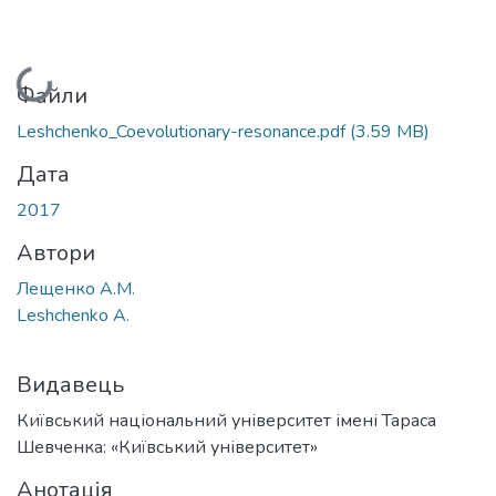
Вантажиться...
Файли
Leshchenko_Coevolutionary-resonance.pdf
(3.59 MB)
Дата
2017
Автори
Лещенко А.М.
Leshchenko A.
Видавець
Київський національний університет імені Тараса
Шевченка: «Київський університет»
Анотація