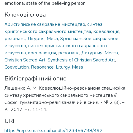
emotional state of the believing person.
Ключові слова
Християнське сакральне мистецтво
,
синтез
хриntянського сакрального мистецтва
,
коеволюцiя
,
резонанс
,
Лiтургiя
,
Меса
,
Христианское сакральное
искусство
,
синтез христианского сакрального
искусства
,
коеволюция
,
резонанс
,
Литургия
,
Месса
,
Christian Sacred Art
,
Synthesis of Christian Sacred Art
,
Coevolution
,
Resonance
,
Liturgy
,
Mass
Бібліографічний опис
Лещенко А. М. Коеволюційно-резонансна специфіка
синтезу християнського сакрального мистецтва //
Софія: гуманітарно-релігієзнавчий вісник. - № 2 (9). –
К., 2017. – с. 11-14.
URI
https://rep.ksma.ks.ua/handle/123456789/492