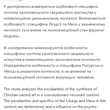
У дослідженні аналiзуються особливостi специфiки
синтезу християнського сакрального мистецтва у
коеволюцiйно-резонансному контекстi. Визначаються
особливості і специфiка Лiтургії та Меси у зазначеному
контекст; та ix вплив на психоемоцiйний стан вiруючої
людини.
В исследовании анализируются особенности
специфики синтеза христианского сакрального
искусства в коеволюционо-резонансном контексте.
Определяются особенности и специфика Литургии и
Мессы в указанном контексте; и иx влияние на
психоемоцiйний состояние верующих человека.
The study analyzes the peculiarities of the synthesis of
Christian sacred art in a coevolutionary-resonant context.
The peculiarities and specifics of the Liturgy and Mass in this
context are determined; and ix influence on the psycho-