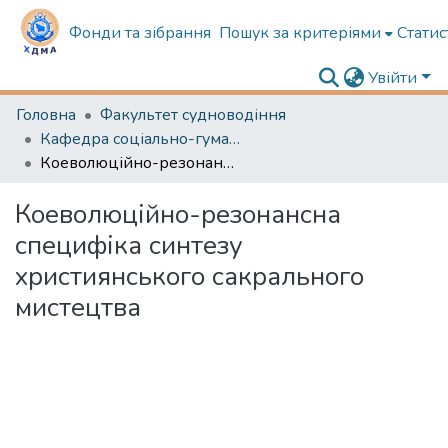
Фонди та зібрання
Пошук за критеріями
Статис
Увійти
Головна
Факультет судноводіння
Кафедра соціально-гуманітарної підготовки
Коеволюційно-резонансна специфіка синтезу християнського сакрального мистецтва
Коеволюційно-резонансна
специфіка синтезу
християнського сакрального
мистецтва