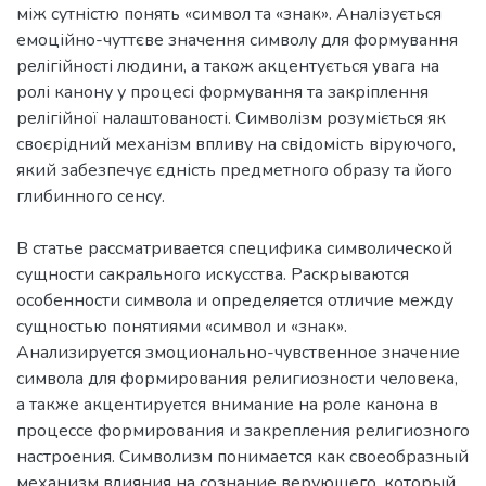
між сутністю понять «символ та «знак». Аналізується
емоційно-чуттєве значення символу для формування
релігійності людини, а також акцентується увага на
ролі канону у процесі формування та закріплення
релігійної налаштованості. Символізм розуміється як
своєрідний механізм впливу на свідомість віруючого,
який забезпечує єдність предметного образу та його
глибинного сенсу.
В статье рассматривается специфика символической
сущности сакрального искусства. Раскрываются
особенности символа и определяется отличие между
сущностью понятиями «символ и «знак».
Анализируется змоционально-чувственное значение
символа для формирования религиозности человека,
а также акцентируется внимание на роле канона в
процессе формирования и закрепления религиозного
настроения. Символизм понимается как своеобразный
механизм влияния на сознание верующего, который