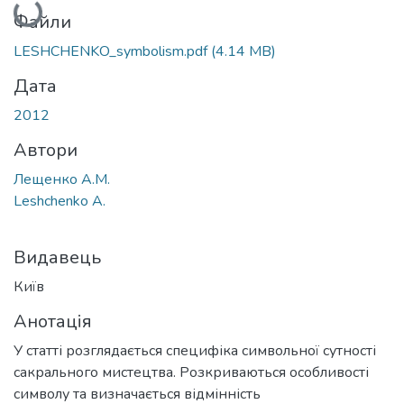
Файли
LESHCHENKO_symbolism.pdf
(4.14 MB)
Дата
2012
Автори
Лещенко А.М.
Leshchenko A.
Видавець
Київ
Анотація
У статті розглядається специфіка символьної сутності
сакрального мистецтва. Розкриваються особливості
символу та визначається відмінність