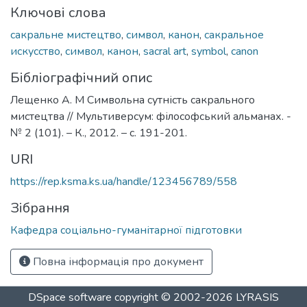
Ключові слова
сакральне мистецтво
,
символ
,
канон
,
сакральное
искусство
,
символ
,
канон
,
sacral art
,
symbol
,
canon
Бібліографічний опис
Лещенко А. М Символьна сутність сакрального
мистецтва // Мультиверсум: філософський альманах. -
№ 2 (101). – К., 2012. – с. 191-201.
URI
https://rep.ksma.ks.ua/handle/123456789/558
Зібрання
Кафедра соціально-гуманітарної підготовки
Повна інформація про документ
DSpace software
copyright © 2002-2026
LYRASIS