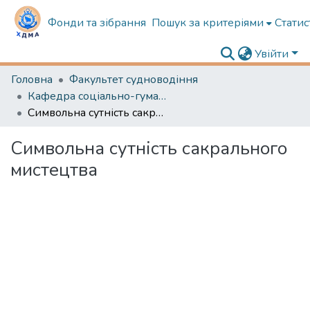
Фонди та зібрання
Пошук за критеріями
Статис
Увійти
Головна
Факультет судноводіння
Кафедра соціально-гуманітарної підготовки
Символьна сутність сакрального мистецтва
Символьна сутність сакрального
мистецтва
Вантажиться...