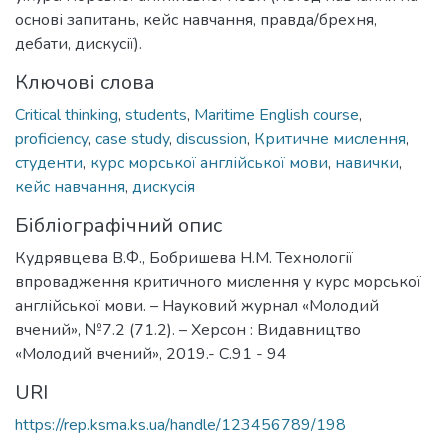
основі запитань, кейс навчання, правда/брехня,
дебати, дискусії).
Ключові слова
Critical thinking
,
students
,
Maritime English course
,
proficiency
,
case study
,
discussion
,
Критичне мислення
,
студенти
,
курс морської англійської мови
,
навички
,
кейс навчання
,
дискусія
Бібліографічний опис
Кудрявцева В.Ф., Бобришева Н.М. Технології
впровадження критичного мислення у курс морської
англійської мови. – Науковий журнал «Молодий
вчений», №7.2 (71.2). – Херсон : Видавництво
«Молодий вчений», 2019.- С.91 - 94
URI
https://rep.ksma.ks.ua/handle/123456789/198