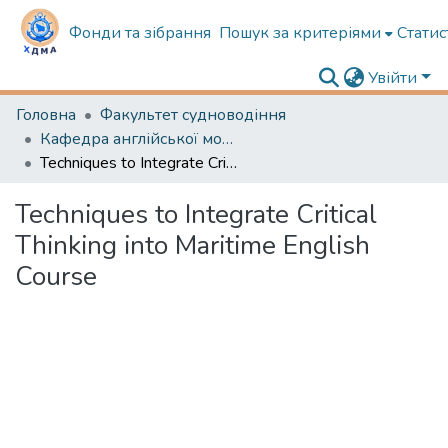
Фонди та зібрання
Пошук за критеріями
Статис
Увійти
Головна
Факультет судноводіння
Кафедра англійської мови в судноводінні
Techniques to Integrate Critical Thinking into Maritime English Course
Techniques to Integrate Critical
Thinking into Maritime English
Course