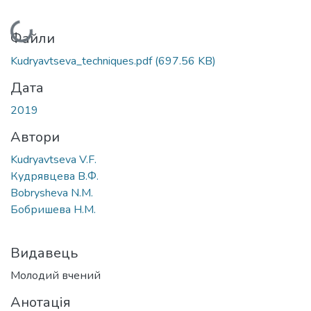
Вантажиться...
Файли
Kudryavtseva_techniques.pdf
(697.56 KB)
Дата
2019
Автори
Kudryavtseva V.F.
Кудрявцева В.Ф.
Bobrysheva N.M.
Бобришева Н.М.
Видавець
Молодий вчений
Анотація