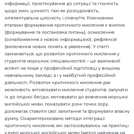
інформації; пристосування до ситуації та гнучкість
щодо змін; цінності, такі як розсудливість,
інтелектуальна цілісність і співчуття. Ключовими
етапами формування критичного мислення є виклик
(формування та постановка питань), осмислення
(ознайомлення з новою інформацією), рефлексія
(включення нових понять в уявлення). У статті
зазначається, що розвиток критичного мислення у
студентів морських спеціальностей – це важливий
аспект не лише у професійній підготовці у вищому
навчальному закладі, а i у майбутній професійній
діяльності. Розвиток критичного мислення дає
можливість активізувати мислення студентів, залучати
їх до плідної бесіди, мотивувати до вивчення морської
англійської мови, показувати різні точки зору,
допомагає ставити свої запитання та формувати власну
думку. Охарактеризовано методи інтеграції
критичного мислення, які застосовувались на практиці
y:кypci морської англійської мови (метод навчання на