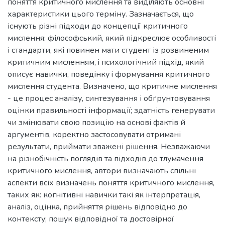
поняття критичного мислення та виділяють основні
характеристики цього терміну. Зазначається, що
існують різні підходи до концепції критичного
мислення: філософський, який підкреслює особливості
і стандарти, які повинен мати студент із розвиненим
критичним мисленням, i психологічний підхід, який
описує навички, поведінку i формування критичного
мислення студента. Визначено, що критичне мислення
- це процес аналізу, синтезування і обґрунтовування
оцінки правильності інформації; здатність генерувати
чи змінювати свою позицію на основі фактів й
аргументів, коректно застосовувати отримані
результати, приймати зважені рішення. Незважаючи
на різнобічність поглядів та підходів до тлумачення
критичного мислення, автори визначають спільні
аспекти всіх визначень поняття критичного мислення,
таких як: когнітивні навички такі як інтерпретація,
аналіз, оцінка, прийняття рішень відповідно до
контексту; пошук відповідної та достовірної