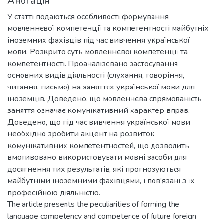
Анотація
У статті подаються особливості формування
мовленнєвої компетенції та компетентності майбутніх
іноземних фахівців під час вивчення української
мови. Розкрито суть мовленнєвої компетенції та
компетентності. Проаналізовано застосування
основних видів діяльності (слухання, говоріння,
читання, письмо) на заняттях української мови для
іноземців. Доведено, що мовленнєва спрямованість
заняття означає комунікативний характер вправ.
Доведено, що під час вивчення української мови
необхідно зробити акцент на розвиток
комунікативних компетентностей, що дозволить
вмотивовано використовувати мовні засоби для
досягнення тих результатів, які прогнозуються
майбутніми іноземними фахівцями, і пов’язані з їх
професійною діяльністю.
The article presents the peculiarities of forming the
language competency and competence of future foreign