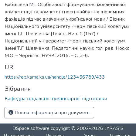
Бабишена М.І. Особливості формування мовленнєвої
компетенції та компетентності майбутніх іноземних
фахівців під час вивчення української мови / Вісник
Національного університету «Чернігівський колегіум»
імені Т.Г. Шевченка [Текст]. Вип. 1 (157) /
Національний університет «Чернігівський колегіум»
імені Т.Г. Шевченка. Педагогічні науки; гол. ред. Носко
М.О. – Чернігів : НУЧК, 2019. – С. 3-6.
URI
https://rep.ksma.ks.ua/handle/123456789/433
Зібрання
Кафедра соціально-гуманітарної підготовки
Повна інформація про документ
DSpace software
copyright © 2002-2026
LYRASIS
Налаштування
Політика
Угода
Надіслати