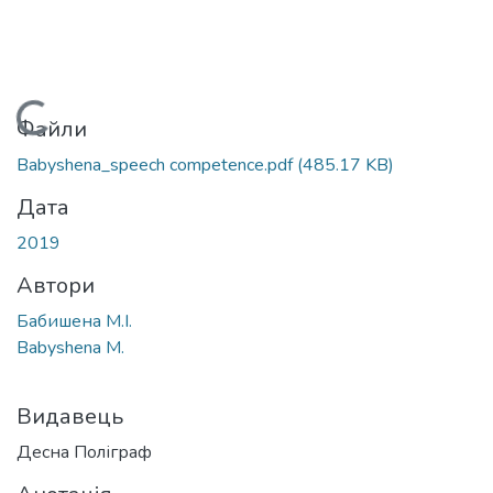
Вантажиться...
Файли
Babyshena_speech competence.pdf
(485.17 KB)
Дата
2019
Автори
Бабишена М.І.
Babyshena M.
Видавець
Десна Поліграф