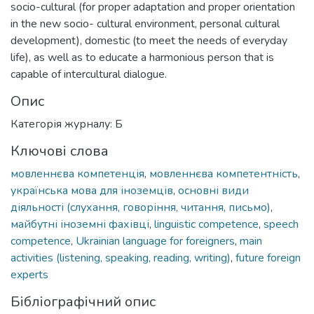
socio-cultural (for proper adaptation and proper orientation
in the new socio- cultural environment, personal cultural
development), domestic (to meet the needs of everyday
life), as well as to educate a harmonious person that is
capable of intercultural dialogue.
Опис
Категорія журналу: Б
Ключові слова
мовленнєва компетенція
,
мовленнєва компетентність
,
українська мова для іноземців
,
основні види
діяльності (слухання, говоріння, читання, письмо)
,
майбутні іноземні фахівці
,
linguistic competence
,
speech
competence
,
Ukrainian language for foreigners
,
main
activities (listening, speaking, reading, writing)
,
future foreign
experts
Бібліографічний опис