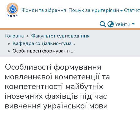
Фонди та зібрання
Пошук за критеріями
Статис
Увійти
Головна
Факультет судноводіння
Кафедра соціально-гуманітарної підготовки
Особливості формування мовленнєвої компетенції та компетентності майбутніх іноземних фахівців під час вивчення української мови
Особливості формування
мовленнєвої компетенції та
компетентності майбутніх
іноземних фахівців під час
вивчення української мови