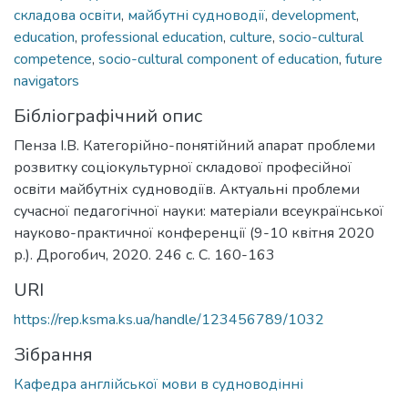
складова освіти
,
майбутні судноводії
,
development
,
education
,
professional education
,
culture
,
socio-cultural
competence
,
socio-cultural component of education
,
future
navigators
Бібліографічний опис
Пенза І.В. Категорійно-понятійний апарат проблеми
розвитку соціокультурної складової професійної
освіти майбутніх судноводіїв. Актуальні проблеми
сучасної педагогічної науки: матеріали всеукраїнської
науково-практичної конференції (9-10 квітня 2020
р.). Дрогобич, 2020. 246 c. С. 160-163
URI
https://rep.ksma.ks.ua/handle/123456789/1032
Зібрання
Кафедра англійської мови в судноводінні