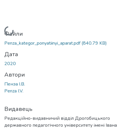
Вантажиться...
Файли
Penza_kategor_ponyatiinyi_aparat.pdf
(840.79 KB)
Дата
2020
Автори
Пенза І.В.
Penza I.V.
Видавець
Редакційно-видавничий відділ Дрогобицького
державного педагогічного університету імені Івана