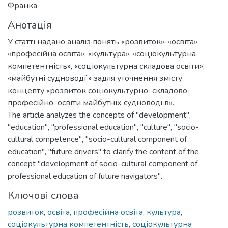
Франка
Анотація
У статті надано аналіз понять «розвиток», «освіта»,
«професійна освіта», «культура», «соціокультурна
компетентність», «соціокультурна складова освіти»,
«майбутні судноводії» задля уточнення змісту
концепту «розвиток соціокультурної складової
професійної освіти майбутніх судноводіїв».
The article analyzes the concepts of "development",
"education", "professional education", "culture", "socio-
cultural competence", "socio-cultural component of
education", "future drivers" to clarify the content of the
concept "development of socio-cultural component of
professional education of future navigators".
Ключові слова
розвиток
,
освіта
,
професійна освіта
,
культура
,
соціокультурна компетентність
,
соціокультурна