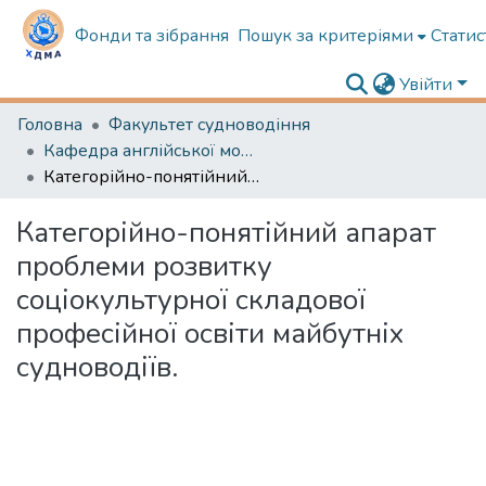
Фонди та зібрання
Пошук за критеріями
Статис
Увійти
Головна
Факультет судноводіння
Кафедра англійської мови в судноводінні
Категорійно-понятійний апарат проблеми розвитку соціокультурної складової професійної освіти майбутніх судноводіїв.
Категорійно-понятійний апарат
проблеми розвитку
соціокультурної складової
професійної освіти майбутніх
судноводіїв.