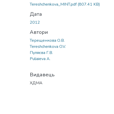
Tereshchenkova_MINT.pdf
(807.41 KB)
Дата
2012
Автори
Терещенкова О.В.
Tereshchenkovа O.V.
Пуляєва Г.В.
Puliaieva A.
Видавець
ХДМА