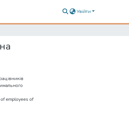
Увійти
 на
працівників
симального
r of employees of