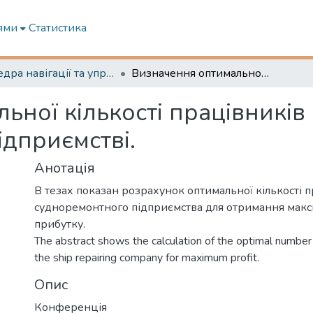
ями
Статистика
Кафедра навігації та управління судном
Визначення оптимальної кількості працівників на судноремонтному підприємстві.
ної кількості працівників
дприємстві.
Анотація
В тезах показан розрахунок оптимальної кількості 
судноремонтного підприємства для отримання мак
прибутку.
The abstract shows the calculation of the optimal numbe
the ship repairing company for maximum profit.
Опис
Конференція