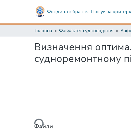
Фонди та зібрання
Пошук за критері
Головна
Факультет судноводіння
Визначення оптималь
судноремонтному пі
Вантажиться...
Файли