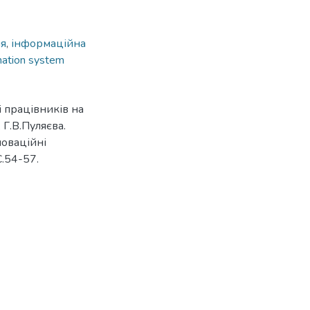
ня
,
інформаційна
mation system
 працівників на
 Г.В.Пуляєва.
новаційні
С.54-57.