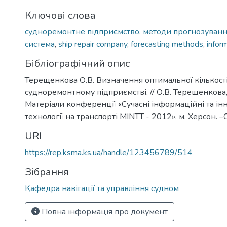
Ключові слова
судноремонтне підприємство
,
методи прогнозуван
система
,
ship repair company
,
forecasting methods
,
infor
Бібліографічний опис
Терещенкова О.В. Визначення оптимальної кількості
судноремонтному підприємстві. // О.В. Терещенкова,
Матеріали конференції «Сучасні інформаційні та ін
технології на транспорті MINTT - 2012», м. Херсон. –
URI
https://rep.ksma.ks.ua/handle/123456789/514
Зібрання
Кафедра навігації та управління судном
Повна інформація про документ