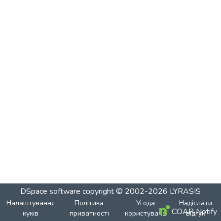
DSpace software
copyright © 2002-2026
LYRASIS
Налаштування
Політика
Угода
Надіслати
COAR Notify
куків
приватності
користувача
відгук