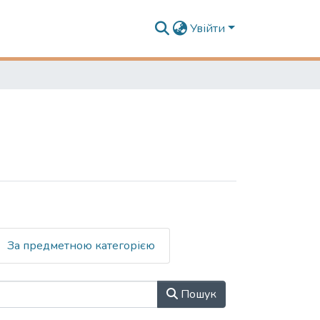
Увійти
За предметною категорією
Пошук