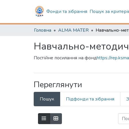
Фонди та зібрання
Пошук за критері
Головна
ALMA MATER
Навчально-методич
Постійне посилання на фонд
https://rep.ks
Переглянути
Пошук
Підфонди та зібрання
З