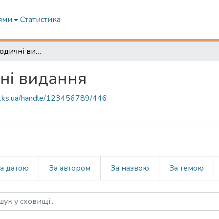
ями
Статистика
Навчально-методичні видання
ні видання
ma.ks.ua/handle/123456789/446
а датою
За автором
За назвою
За темою