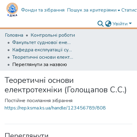
Фонди та зібрання
Пошук за критеріями
Статис
Увійти
Головна
Контрольні роботи
Факультет суднової енергетики
Кафедра експлуатації суднового електрообладнання і засобів автоматики
Теоретичні основи електротехніки (Голощапов С.С.)
Переглянути за назвою
Теоретичні основи
електротехніки (Голощапов С.С.)
Постійне посилання зібрання
https://rep.ksma.ks.ua/handle/123456789/808
Переглянути