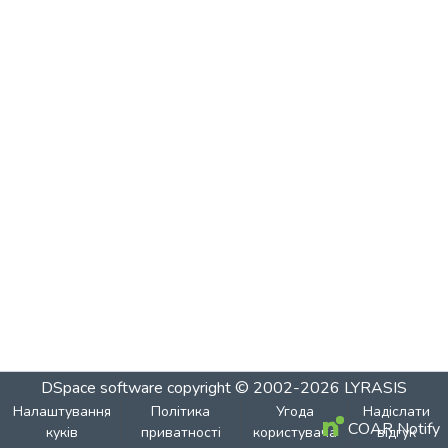
DSpace software
copyright © 2002-2026
LYRASIS
Налаштування
Політика
Угода
Надіслати
COAR Notify
куків
приватності
користувача
відгук