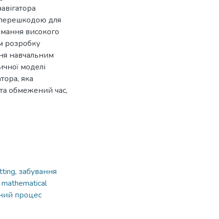
навігатора
 перешкодою для
римання високого
им розробку
ння навчальним
ичної моделі
тора, яка
 та обмежений час,
tting
,
забування
,
mathematical
ний процес