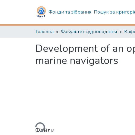
Фонди та зібрання
Пошук за критері
Головна
Факультет судноводіння
Development of an op
marine navigators
Вантажиться...
Файли