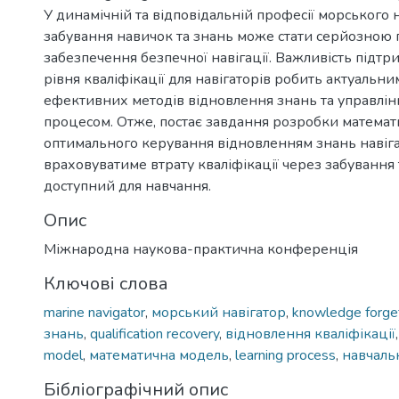
У динамічній та відповідальній професії морського 
забування навичок та знань може стати серйозною
забезпечення безпечної навігації. Важливість підт
рівня кваліфікації для навігаторів робить актуальн
ефективних методів відновлення знань та управлі
процесом. Отже, постає завдання розробки математ
оптимального керування відновленням знань навіга
враховуватиме втрату кваліфікації через забування
доступний для навчання.
Опис
Міжнародна наукова-практична конференція
Ключові слова
marine navigator
,
морський навігатор
,
knowledge forge
знань
,
qualification recovery
,
відновлення кваліфікації
model
,
математична модель
,
learning process
,
навчаль
Бібліографічний опис