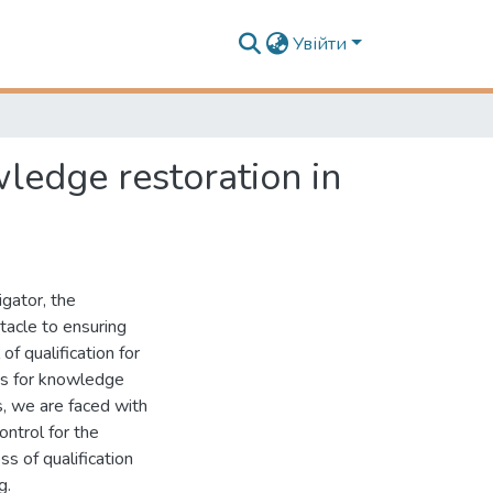
Увійти
ledge restoration in
igator, the
tacle to ensuring
of qualification for
ds for knowledge
, we are faced with
ntrol for the
s of qualification
g.