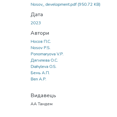
Nosov_ development.pdf
(950.72 KB)
Дата
2023
Автори
Носов П.С.
Nosov P.S.
Ponomaryova V.P.
Дягилева О.С.
Diahyleva O.S.
Бень А.П.
Ben A.P.
Видавець
АА Тандем