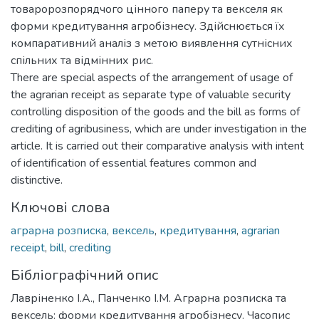
товаророзпорядчого цінного паперу та векселя як
форми кредитування агробізнесу. Здійснюється їх
компаративний аналіз з метою виявлення сутнісних
спільних та відмінних рис.
There are special aspects of the arrangement of usage of
the agrarian receipt as separate type of valuable security
controlling disposition of the goods and the bill as forms of
crediting of agribusiness, which are under investigation in the
article. It is carried out their comparative analysis with intent
of identification of essential features common and
distinctive.
Ключові слова
аграрна розписка
,
вексель
,
кредитування
,
agrarian
receipt
,
bill
,
crediting
Бібліографічний опис
Лавріненко І.А., Панченко І.М. Аграрна розписка та
вексель: форми кредитування агробізнесу. Часопис