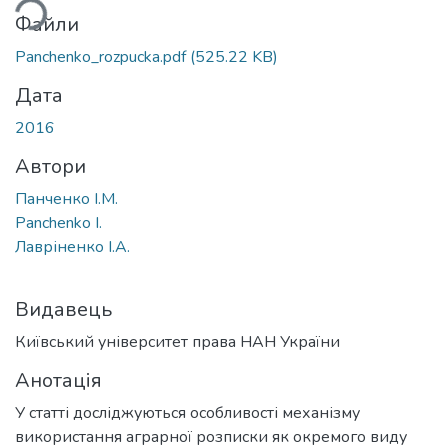
Файли
Panchenko_rozpucka.pdf
(525.22 KB)
Дата
2016
Автори
Панченко І.М.
Panchenko I.
Лавріненко І.А.
Видавець
Київський університет права НАН України
Анотація
У статті досліджуються особливості механізму
використання аграрної розписки як окремого виду