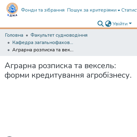
Фонди та зібрання
Пошук за критеріями
Статис
Увійти
Головна
Факультет судноводіння
Кафедра загальнофахової підготовки та морської безпеки
Аграрна розписка та вексель: форми кредитування агробізнесу.
Аграрна розписка та вексель:
форми кредитування агробізнесу.
ься...