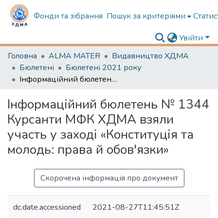
Фонди та зібрання
Пошук за критеріями
Статис
Увійти
Головна
ALMA MATER
Видавництво ХДМА
Бюлетені
Бюлетені 2021 року
Інформаційний бюлетень № 1344 Курсанти МФК ХДМА взяли участь у заході «Конституція та молодь: права й обов'язки»
Інформаційний бюлетень № 1344
Курсанти МФК ХДМА взяли
участь у заході «Конституція та
молодь: права й обов'язки»
Скорочена інформація про документ
dc.date.accessioned
2021-08-27T11:45:51Z