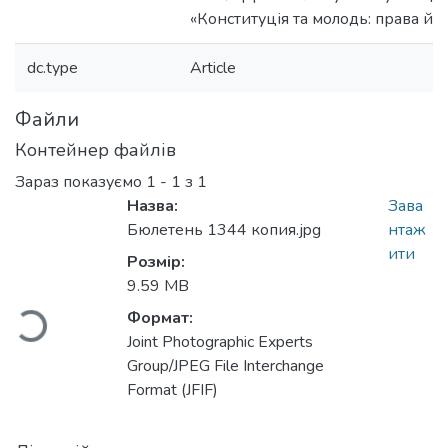
«Конституція та молодь: права й о
dc.type
Article
Файли
Контейнер файлів
Зараз показуємо
1 - 1 з 1
Назва:
Зава
Бюлетень 1344 копия.jpg
нтаж
житься...
ити
Розмір:
9.59 MB
Формат:
Joint Photographic Experts
Group/JPEG File Interchange
Format (JFIF)