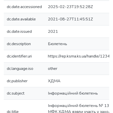
dc.date.accessioned
2025-02-23T19:52:28Z
dc.date.available
2021-08-27T11:45:51Z
dc.date.issued
2021
dc.description
Бюлетень
dc.identifier.uri
https://rep.ksma.ks.ua/handle/123
dc.language.iso
other
dc.publisher
ХДМА
dc.subject
Інформаційний бюлетень
Інформаційний бюлетень № 1344
dc.title
МФК ХДМА взяли участь у заході