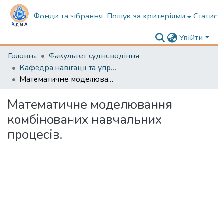
Фонди та зібрання
Пошук за критеріями
Статис
Увійти
Головна
Факультет судноводіння
Кафедра навігації та управління судном
Математичне моделювання комбінованих навчальних процесів.
Математичне моделювання
комбінованих навчальних
процесів.