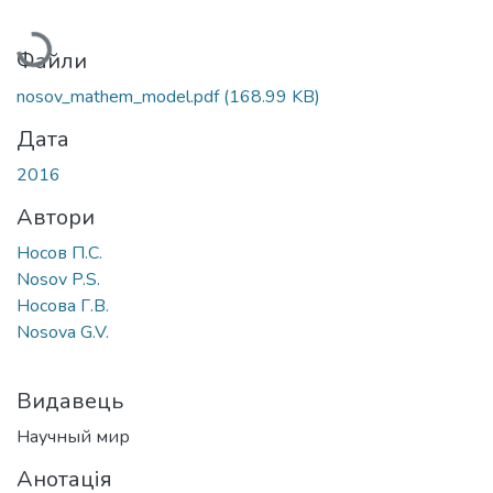
Вантажиться...
Файли
nosov_mathem_model.pdf
(168.99 KB)
Дата
2016
Автори
Носов П.С.
Nosov P.S.
Носова Г.В.
Nosova G.V.
Видавець
Научный мир
Анотація