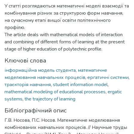
У статті розглядаються математичні моделі взаємодії та
комбінування різних за структурою форм навчання,
на сучасному етапі вищої освіти політехнічного
профілю.
The article deals with mathematical models of interaction
and combining of different forms of learning at the present
stage of higher education of polytechnic profile.
Ключові слова
інформаційна модель студента
,
математичне
моделювання навчальних процесів
,
ергатичні системи
,
траєкторія навчання
,
student information model
,
mathematical modeling of educational processes
,
ergatic
systems
,
the trajectory of learning
Бібліографічний опис
Г.В. Носова, П.С. Носов. Математичне моделювання
комбінованих навчальних процесів. // Научные труды