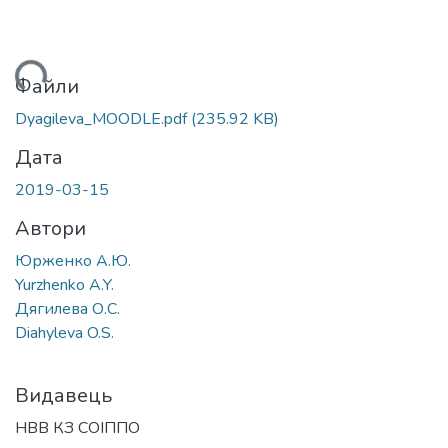
иться...
Файли
Dyagileva_MOODLE.pdf
(235.92 KB)
Дата
2019-03-15
Автори
Юрженко А.Ю.
Yurzhenko A.Y.
Дягилева О.С.
Diahyleva O.S.
Видавець
НВВ КЗ СОІППО