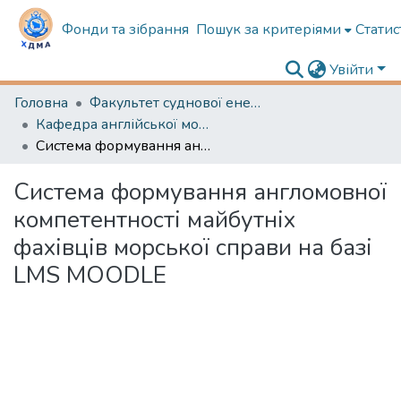
Фонди та зібрання
Пошук за критеріями
Статис
Увійти
Головна
Факультет суднової енергетики
Кафедра англійської мови в судновій енергетиці
Cистема формування англомовної компетентності майбутніх фахівців морської справи на базі LMS MOODLE
Cистема формування англомовної
компетентності майбутніх
фахівців морської справи на базі
LMS MOODLE