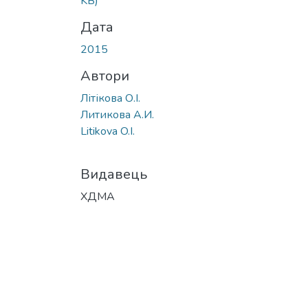
KB)
Дата
2015
Автори
Літікова О.І.
Литикова А.И.
Litikova O.I.
Видавець
ХДМА