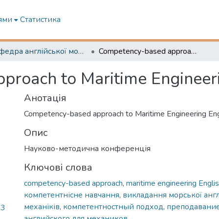
ями
Статистика
Кафедра англійської мови в судновій енергетиці
Competency-based approach to Maritime Engineering English Teaching
roach to Maritime Engineeri
Анотація
Competency-based approach to Maritime Engineering Eng
Опис
Науково-методична конференція
Ключові слова
сompetency-based approach
,
maritime engineering Englis
компетентнісне навчання
,
викладання морської англ
механіків
,
компетентностный подход
,
преподавание
53
английского для механиков