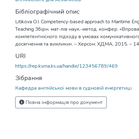
Бібліографічний опис
Litikova O.I. Competency-based approach to Maritime Eng
Teaching Збірн. мат-лів наук.-метод. конфер. «Впро
компетентнісного підходу в умовах комунікативног
досягнення та виклики». – Херсон: ХДМА, 2015. – 140 
URI
https://rep.ksma.ks.ua/handle/123456789/469
Зібрання
Кафедра англійської мови в судновій енергетиці
Повна інформація про документ