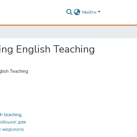
Увійти
ng English Teaching
lish Teaching
h teaching
,
ійської для
 морского