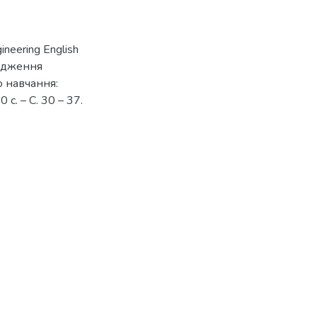
ineering English
вадження
о навчання:
с. – С. 30 – 37.