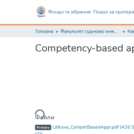
Фонди та зібрання
Пошук за критері
Головна
Факультет суднової енергетики
Competency-based app
Вантажиться...
Файли
Litikova_CompetBasedAppr.pdf
(426.
Primary