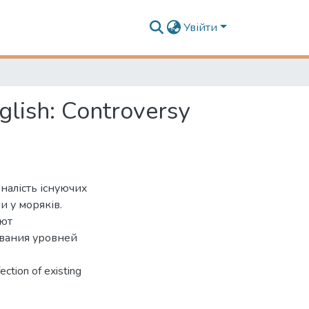
Увійти
glish: Controversy
налість існуючих
и у моряків.
ают
вания уровней
ection of existing