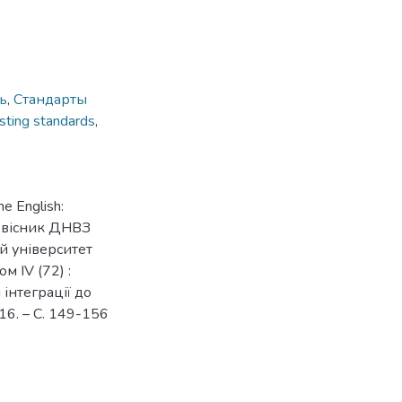
ь
,
Стандарты
sting standards
,
me English:
ий вісник ДНВЗ
 університет
м IV (72) :
 інтеграції до
16. – С. 149-156