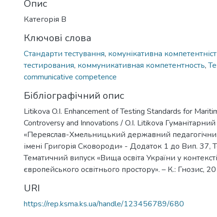
Опис
Категорія В
Ключові слова
Стандарти тестування
,
комунікативна компетентніст
тестирования
,
коммуникативная компетентность
,
Te
communicative competence
Бібліографічний опис
Litikova O.I. Enhancement of Testing Standards for Mariti
Controversy and Innovations / O.I. Litikova Гуманітарн
«Переяслав-Хмельницький державний педагогічний
імені Григорія Сковороди» - Додаток 1 до Вип. 37, То
Тематичний випуск «Вища освіта України у контексті
європейського освітнього простору». – К.: Гнозис, 20
URI
https://rep.ksma.ks.ua/handle/123456789/680