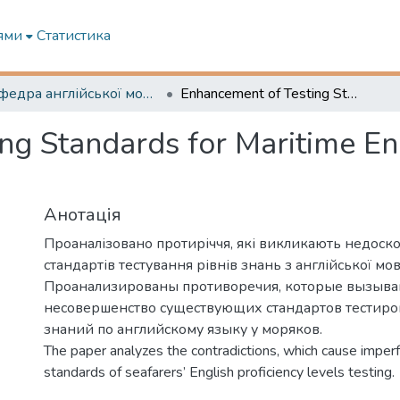
ями
Статистика
Кафедра англійської мови в судновій енергетиці
Enhancement of Testing Standards for Maritime English: Controversy and Innovations
ng Standards for Maritime En
Анотація
Проаналізовано протиріччя, які викликають недоско
стандартів тестування рівнів знань з англійської мов
Проанализированы противоречия, которые вызыв
несовершенство существующих стандартов тестиро
знаний по английскому языку у моряков.
The paper analyzes the contradictions, which cause imperf
standards of seafarers’ English proficiency levels testing.