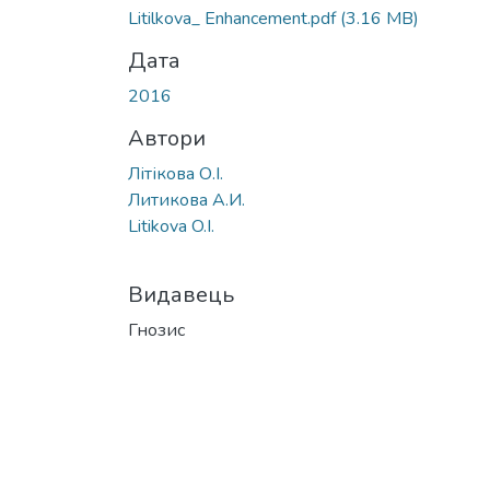
Litilkova_ Enhancement.pdf
(3.16 MB)
Дата
2016
Автори
Літікова О.І.
Литикова А.И.
Litikova O.I.
Видавець
Гнозис