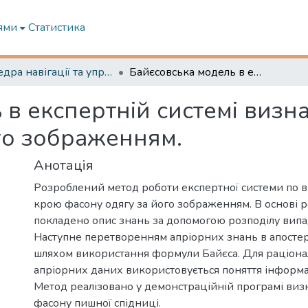
ями
Статистика
Кафедра навігації та управління судном
Байєсовська модель в експертній системі визначення типу крою фасону одягу за його зображенням.
 в експертній системі визн
го зображенням.
Анотація
Розроблений метод роботи експертної системи по 
крою фасону одягу за його зображенням. В основі 
покладено опис знань за допомогою розподілу вип
Наступне перетворенням апріорних знань в апостер
шляхом використання формули Байєса. Для раціона
апріорних даних використовується поняття інформац
Метод реалізовано у демонстраційній програмі виз
фасону пишної спідниці.