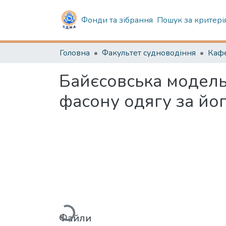
Фонди та зібрання
Пошук за критері
Головна
Факультет судноводіння
Байєсовська модель
фасону одягу за йо
Вантажиться...
Файли