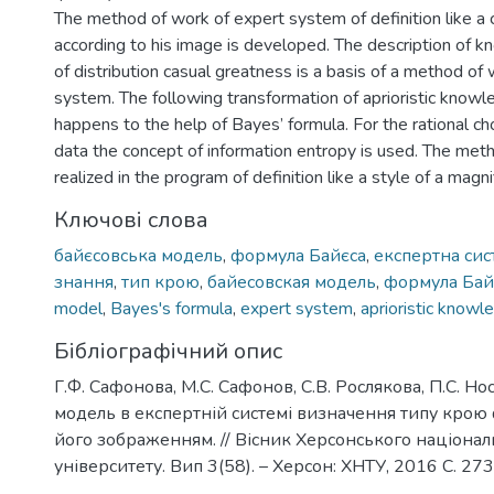
The method of work of expert system of definition like a 
according to his image is developed. The description of
of distribution casual greatness is a basis of a method of
system. The following transformation of aprioristic knowl
happens to the help of Bayes’ formula. For the rational choi
data the concept of information entropy is used. The me
realized in the program of definition like a style of a magnif
Ключові слова
байєсовська модель
,
формула Байєса
,
експертна сис
знання
,
тип крою
,
байесовская модель
,
формула Бай
model
,
Bayes's formula
,
expert system
,
aprioristic knowl
Бібліографічний опис
Г.Ф. Сафонова, М.С. Сафонов, С.В. Рослякова, П.С. Но
модель в експертній системі визначення типу крою 
його зображенням. // Вісник Херсонського націонал
університету. Вип 3(58). – Херсон: ХНТУ, 2016 С. 27