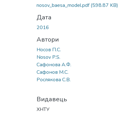
nosov_baesa_model.pdf
(598.87 KB)
Дата
2016
Автори
Носов П.С.
Nosov P.S.
Сафонова А.Ф.
Сафонов М.С.
Рослякова С.В.
Видавець
ХНТУ