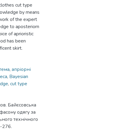
clothes cut type
 knowledge by means
 work of the expert
edge to aposteriorn
ce of aprioristic
thod has been
icent skirt.
тема
,
апріорні
еса
,
Bayesian
edge
,
cut type
сов. Байєсовська
фасону одягу за
ьного технічного
3-276.