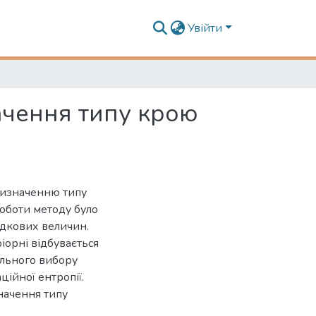
Увійти
ачення типу крою
визначенню типу
роботи методу було
адкових величин.
іорні відбувається
льного вибору
ійної ентропії.
начення типу