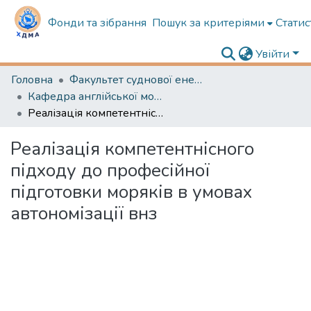
Фонди та зібрання
Пошук за критеріями
Статис
Увійти
Головна
Факультет суднової енергетики
Кафедра англійської мови в судновій енергетиці
Реалізація компетентнісного підходу до професійної підготовки моряків в умовах автономізації внз
Реалізація компетентнісного
підходу до професійної
підготовки моряків в умовах
автономізації внз