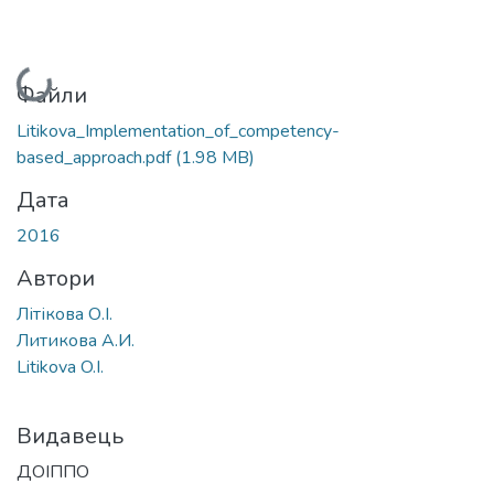
Вантажиться...
Файли
Litikova_Implementation_of_competency-
based_approach.pdf
(1.98 MB)
Дата
2016
Автори
Літікова О.І.
Литикова А.И.
Litikova O.I.
Видавець
ДОІППО