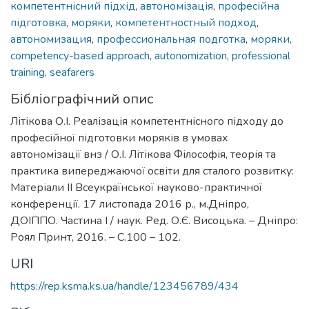
компетентнісний підхід
,
автономізація
,
професійна
підготовка
,
моряки
,
компетентностный подход
,
автономизация
,
профессиональная подготка
,
моряки
,
competency-based approach
,
autonomization
,
professional
training
,
seafarers
Бібліографічний опис
Літікова О.І. Реалізація компетентнісного підходу до
професійної підготовки моряків в умовах
автономізації внз / О.І. Літікова Філософія, теорія та
практика випереджаючої освіти для сталого розвитку:
Матеріали ІІ Всеукраїнської науково-практичної
конференції. 17 листопада 2016 р., м.Дніпро,
ДОІППО. Частина І / наук. Ред. О.Є. Висоцька. – Дніпро:
Роял Принт, 2016. – С.100 – 102.
URI
https://rep.ksma.ks.ua/handle/123456789/434