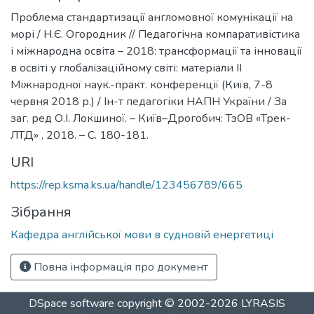
Проблема стандартизації англомовної комунікації на
морі / Н.Є. Огородник // Педагогічна компаративістика
і міжнародна освіта – 2018: трансформації та інновації
в освіті у глобалізаційному світі: матеріали ІІ
Міжнародної наук.-практ. конференції (Київ, 7-8
червня 2018 р.) / Ін-т педагогіки НАПН України / За
заг. ред О.І. Локшиної. – Київ–Дрогобич: ТзОВ «Трек-
ЛТД» , 2018. – С. 180-181.
URI
https://rep.ksma.ks.ua/handle/123456789/665
Зібрання
Кафедра англійської мови в судновій енергетиці
Повна інформація про документ
DSpace software
copyright © 2002-2026
LYRASIS