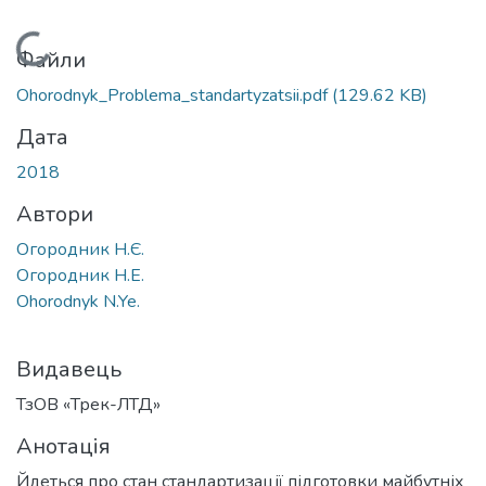
Вантажиться...
Файли
Ohorodnyk_Problema_standartyzatsii.pdf
(129.62 KB)
Дата
2018
Автори
Огородник Н.Є.
Огородник Н.Е.
Ohorodnyk N.Ye.
Видавець
ТзОВ «Трек-ЛТД»
Анотація
Йдеться про стан стандартизації підготовки майбутніх