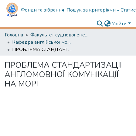
Фонди та зібрання
Пошук за критеріями
Статис
Увійти
Головна
Факультет суднової енергетики
Кафедра англійської мови в судновій енергетиці
ПРОБЛЕМА СТАНДАРТИЗАЦІЇ АНГЛОМОВНОЇ КОМУНІКАЦІЇ НА МОРІ
ПРОБЛЕМА СТАНДАРТИЗАЦІЇ
АНГЛОМОВНОЇ КОМУНІКАЦІЇ
НА МОРІ