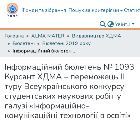
Фонди та зібрання
Пошук за критеріями
Статис
Увійти
Головна
ALMA MATER
Видавництво ХДМА
Бюлетені
Бюлетені 2019 року
Інформаційний бюлетень № 1093 Курсант ХДМА – переможець ІІ туру Всеукраїнського конкурсу студентських наукових робіт у галузі «Інформаційно-комунікаційні технології в освіті»
Інформаційний бюлетень № 1093
Курсант ХДМА – переможець ІІ
туру Всеукраїнського конкурсу
студентських наукових робіт у
галузі «Інформаційно-
комунікаційні технології в освіті»