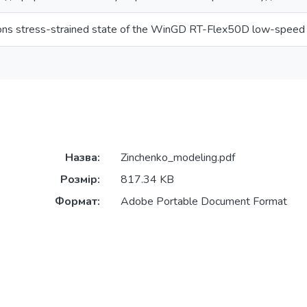
tons stress-strained state of the WinGD RT-Flex50D low-speed
Назва:
Zinchenko_modeling.pdf
Розмір:
817.34 KB
Формат:
Adobe Portable Document Format