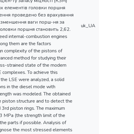
цієн-ту запасу міцності (КЗМ)
х елементів головки поршня
ження проведено без врахування
е зменшення ваги порш-ня за
uk_UA
оловки поршня становить 2,62.
speed internal-combustion engines
ong them are the factors
gn complexity of the pistons of
anced method for studying their
ress-strained state of the modern
E complexes. To achieve this
f the LSE were analyzed, a solid
ons in the diesel mode with
trength was modeled. The obtained
e piston structure and to detect the
nd 3rd piston rings. The maximum
,3 MPa (the strength limit of the
he parts if possible. Analysis of
iagnose the most stressed elements