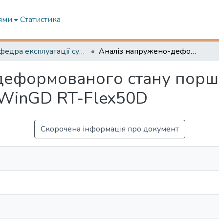
ями
Статистика
Кафедра експлуатації суднових енергетичних установок
Аналіз напружено-деформованого стану поршнів малообертового суднового двигуна WinGD RT-Flex50D
деформованого стану порш
 WinGD RT-Flex50D
Скорочена інформація про документ