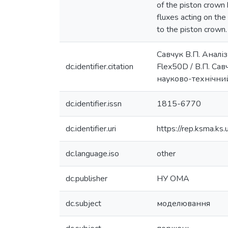
of the piston crown 
fluxes acting on the
to the piston crown
Савчук В.П. Анал
dc.identifier.citation
Flex50D / В.П. Сав
науково-технічний 
dc.identifier.issn
1815-6770
dc.identifier.uri
https://rep.ksma.k
dc.language.iso
other
dc.publisher
НУ ОМА
dc.subject
моделювання