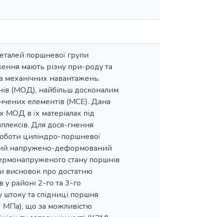
 деталей поршневої групи
ення мають різну при-роду та
та механічних навантажень.
нів (МОД), найбільш досконалим
нчених елементів (МСЕ). Дана
 МОД в їх матеріалах під
лексів. Для дося-гнення
 роботи циліндро-поршневої
дний напружено-деформований
термонапруженого стану поршнів
ти висновок про достатню
 у районі 2-го та 3-го
 штоку та спідниці поршня
7 МПа), що за можливістю