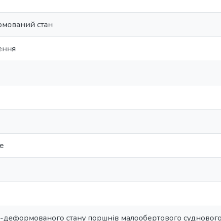
мований стан
ення
te
-деформованого стану поршнів малообертового судновог