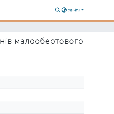
Увійти
нів малообертового