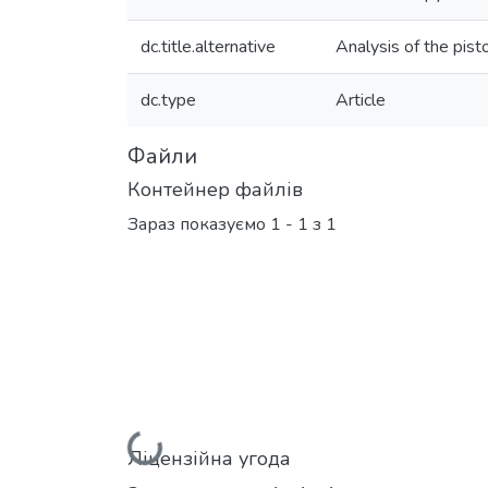
dc.title.alternative
Analysis of the pis
dc.type
Article
Файли
Контейнер файлів
Зараз показуємо
1 - 1 з 1
Вантажиться...
Ліцензійна угода