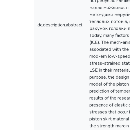
потребує збі-льше
надає можливості
мето-дами неруйн
теплових потоків,
dc.description.abstract
рахунок головки 
Today, many factors 
(ICE). The mech-ani
associated with the 
mod-ern low-speed e
stress-strained stat
LSE in their materi
purpose, the design 
model of the piston
prediction of tempe
results of the resea
presence of elastic 
stresses that occur 
piston skirt materia
the strength margin