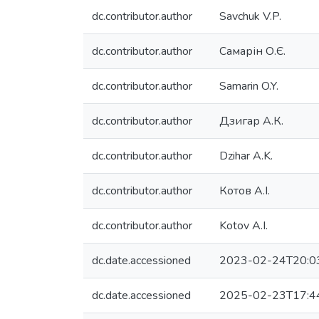
dc.contributor.author
Savchuk V.P.
dc.contributor.author
Самарін О.Є.
dc.contributor.author
Samarin O.Y.
dc.contributor.author
Дзигар А.К.
dc.contributor.author
Dzihar A.K.
dc.contributor.author
Котов А.І.
dc.contributor.author
Kotov A.I.
dc.date.accessioned
2023-02-24T20:0
dc.date.accessioned
2025-02-23T17:4