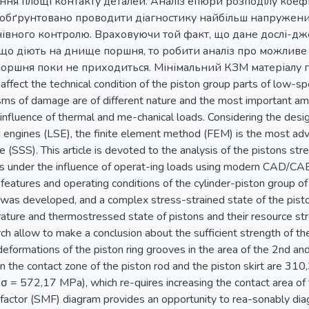
ння площі контакту деталей. Аналіз епюри розподілу коефі
 обґрунтовано проводити діагностику найбільш напружени
івного контролю. Враховуючи той факт, що дане дослі-д
 що діють на днище поршня, то робити аналіз про можлив
поршня поки не приходиться. Мінімальний КЗМ матеріалу г
affect the technical condition of the piston group parts of low-
sms of damage are of different nature and the most important am
influence of thermal and me-chanical loads. Considering the desi
ngines (LSE), the finite element method (FEM) is the most adv
e (SSS). This article is devoted to the analysis of the pistons st
als under the influence of operat-ing loads using modern CAD/CA
features and operating conditions of the cylinder-piston group o
 was developed, and a complex stress-strained state of the pist
rature and thermostressed state of pistons and their resource s
rch allow to make a conclusion about the sufficient strength of th
deformations of the piston ring grooves in the area of the 2nd a
in the contact zone of the piston rod and the piston skirt are 310
l σ = 572,17 MPa), which re-quires increasing the contact area of t
 factor (SMF) diagram provides an opportunity to rea-sonably d