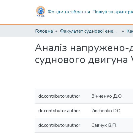
Фонди та зібрання
Пошук за критері
Головна
Факультет суднової енергетики
Аналіз напружено-
суднового двигуна
dc.contributor.author
Зінченко Д.О.
dc.contributor.author
Zinchenko D.O.
dc.contributor.author
Савчук В.П.