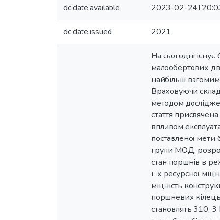
dc.date.available
2023-02-24T20:0
dc.date.issued
2021
На сьогодні існує
малообертових дв
найбільш вагомими
Враховуючи склад
методом дослідже
стаття присвячена
впливом експлуат
поставленої мети 
групи МОД, розро
стан поршнів в р
і їх ресурсної мі
міцність конструк
поршневих кілець.
становлять 310, 3