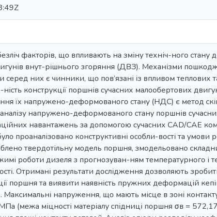
3:49Z
 безліч факторів, що впливають на зміну техніч-ного стану
игунів внут-рішнього згоряння (ДВЗ). Механізми пошкодж
 серед них є чинники, що пов’язані із впливом теплових 
-ність конструкції поршнів сучасних малообертових двигу
ння їх напружено-деформованого стану (НДС) є метод скі
 аналізу напружено-деформованого стану поршнів сучасних
аційних навантажень за допомогою сучасних CAD/CAE комп
було проаналізовано конструктивні особли-вості та умови
блено твердотільну модель поршня, змодельовано скла
ежимі роботи дизеля з прогнозуван-ням температурного і 
цності. Отримані результати дослідження дозволяють зроби
ції поршня та виявити наявність пружних деформацій кепів
 Максимальні напруження, що мають місце в зоні контакту
 МПа (межа міцності матеріалу спідниці поршня σв = 572,1