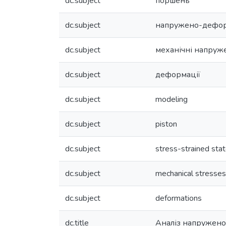
dc.subject
поршень
dc.subject
напружено-дефор
dc.subject
механічні напруж
dc.subject
деформації
dc.subject
modeling
dc.subject
piston
dc.subject
stress-strained sta
dc.subject
mechanical stresses
dc.subject
deformations
dc.title
Аналіз напружено