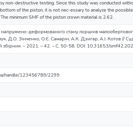
by non-destructive testing. Since this study was conducted witho
 bottom of the piston, it is not nec-essary to analyze the possibl
. The minimum SMF of the piston crown material is 2.62.
із напружено-деформованого стану поршнів малообертовог
чук, Д.О. Зінченко, О.Є. Самарін, А.К. Дзигар, А.І. Котов // 
збірник. – 2021. – 42. – С. 50-58. DOI: 10.31653/smf42.20
s.ua/handle/123456789/2299