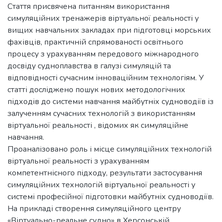
Стаття присвячена питанням використання
симуляційних тренажерів віртуальної реальності у
вищих навчальних закладах при підготовці морських
фахівців, практичній спрямованості освітнього
процесу з урахуванням передового міжнародного
досвіду судноплавства в галузі симуляцій та
відповідності сучасним інноваційним технологіям. У
статті досліджено пошук нових методологічних
підходів до системи навчання майбутніх судноводіїв із
залученням сучасних технологій з використанням
віртуальної реальності , відомих як симуляційне
навчання.
Проаналізовано роль і місце симуляційних технологій
віртуальної реальності з урахуванням
компетентнісного підходу, результати застосування
симуляційних технологій віртуальної реальності у
системі професійної підготовки майбутніх судноводіїв.
На прикладі створення симуляційного центру
«Віртуально-реальне судно» в Херсонській