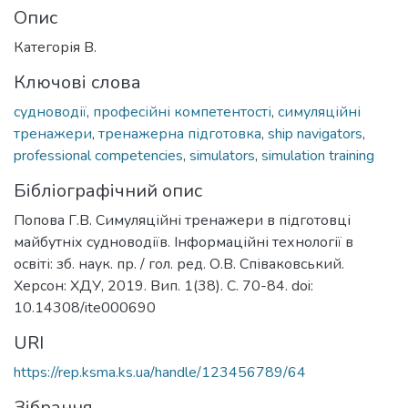
Опис
Категорія В.
Ключові слова
судноводії
,
професійні компетентості
,
симуляційні
тренажери
,
тренажерна підготовка
,
ship navigators
,
professional competencies
,
simulators
,
simulation training
Бібліографічний опис
Попова Г.В. Симуляційні тренажери в підготовці
майбутніх судноводіїв. Інформаційні технології в
освіті: зб. наук. пр. / гол. ред. О.В. Співаковський.
Херсон: ХДУ, 2019. Вип. 1(38). С. 70-84. doi:
10.14308/ite000690
URI
https://rep.ksma.ks.ua/handle/123456789/64
Зібрання