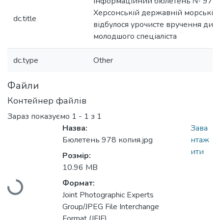
Інформаційний бюлетень № 978
Херсонській державній морській 
dc.title
відбулося урочисте вручення дип
молодшого спеціаліста
dc.type
Other
Файли
Контейнер файлів
Зараз показуємо
1 - 1 з 1
Назва:
Зава
Бюлетень 978 копия.jpg
нтаж
Вантажиться...
ити
Розмір:
10.96 MB
Формат:
Joint Photographic Experts
Group/JPEG File Interchange
Format (JFIF)