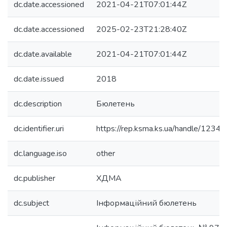
dc.date.accessioned
2021-04-21T07:01:44Z
dc.date.accessioned
2025-02-23T21:28:40Z
dc.date.available
2021-04-21T07:01:44Z
dc.date.issued
2018
dc.description
Бюлетень
dc.identifier.uri
https://rep.ksma.ks.ua/handle/123
dc.language.iso
other
dc.publisher
ХДМА
dc.subject
Інформаційний бюлетень