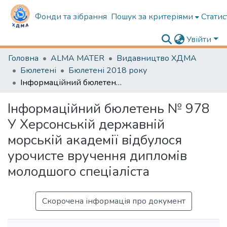
Фонди та зібрання
Пошук за критеріями
Статис
Увійти
Головна
ALMA MATER
Видавництво ХДМА
Бюлетені
Бюлетені 2018 року
Інформаційний бюлетень № 978 У Херсонській державній морській академії відбулося урочисте вручення дипломів молодшого спеціаліста
Інформаційний бюлетень № 978
У Херсонській державній
морській академії відбулося
урочисте вручення дипломів
молодшого спеціаліста
Скорочена інформація про документ