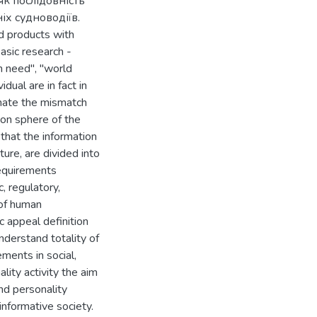
як послідовність
х судноводіїв.
d products with
basic research -
on need", "world
dual are in fact in
inate the mismatch
ion sphere of the
 that the information
ure, are divided into
requirements
, regulatory,
 of human
c appeal definition
understand totality of
ements in social,
lity activity the aim
nd personality
informative society.