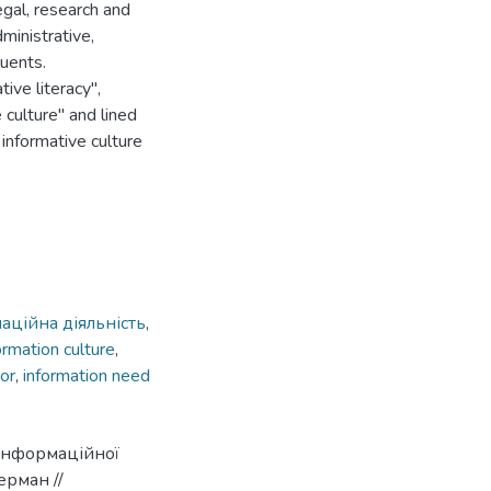
legal, research and
ministrative,
uents.
ive literacy",
 culture" and lined
 informative culture
аційна діяльність
,
ormation culture
,
or
,
information need
 інформаційної
ерман //