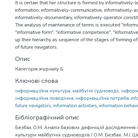
It is certain that her structure is formed by informatively-
information, informatively-communicative, informatively-ad
informatively-documentary, informatively-operator constit
The analysis of maintenance of terms is executed "informat
"informative form", "informative competence", "informative
up their hierarchy as sequence of the stages of forming of
of future navigators.
Опис
Категорія журналу Б
Ключові слова
інформаційна культура
,
майбутні судноводії
,
інформ
інформаційна поведінка
,
інформаційна потреба
,
inf
future navigators
,
information activities
,
information behavi
Бібліографічний опис
Безбах О.М. Аналіз базових дефініцій дослідження
культури майбутніх судноводіїв / О.М. Безбах, М.І. Ш