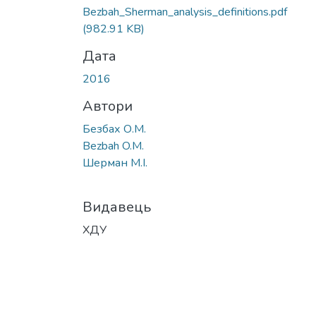
Bezbah_Sherman_analysis_definitions.pdf
(982.91 KB)
Дата
2016
Автори
Безбах О.М.
Bezbah O.M.
Шерман М.І.
Видавець
ХДУ