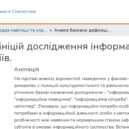
ями
Статистика
Кафедра навігації та управління судном
Аналіз базових дефініцій дослідження інформаційної культури майбутніх судноводіїв.
ініцій дослідження інформа
їв.
Анотація
На підставі аналізу відомостей, наведених у фахов
джерелах з позицій культурологічного та діяльнісног
уточнено базові означення дослідження – "інформаці
"інформаційна поведінка", "інформаційна потреба"
світогляд". З’ясовано, що інформаційні потреби особ
потребами в інформаційній діяльності особи з мето
розбіжності між наявним та нормальним станом ін
суб’єкта в умовах інформаційного суспільства. Вста