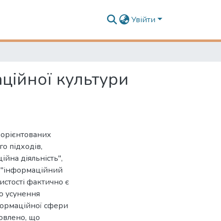
Увійти
ційної культури
о-орієнтованих
о підходів,
йна діяльність",
, "інформаційний
истості фактично є
ю усунення
формаційної сфери
новлено, що