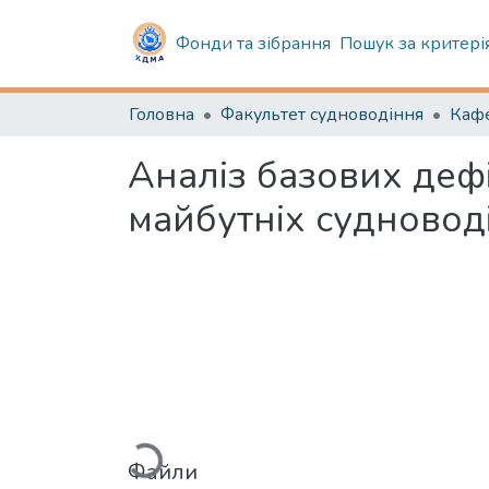
Фонди та зібрання
Пошук за критері
Головна
Факультет судноводіння
Аналіз базових деф
майбутніх судноводі
Вантажиться...
Файли