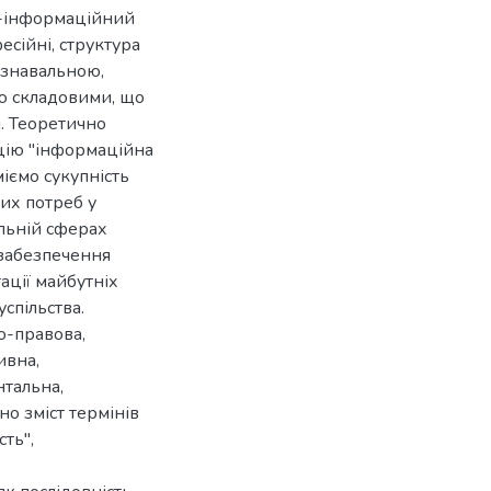
о-інформаційний
есійні, структура
ізнавальною,
ю складовими, що
. Теоретично
іцію "інформаційна
міємо сукупність
их потреб у
альній сферах
є забезпечення
ації майбутніх
спільства.
о-правова,
ивна,
тальна,
о зміст термінів
ть",