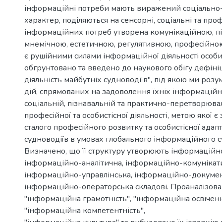
інформаційні потреби мають виражений соціальн
характер, поділяються на сенсорні, соціальні та проф
інформаційних потреб утворена комунікаційною, п
мнемічною, естетичною, регулятивною, професійно
є рушійними силами інформаційної діяльності особи
обгрунтовано та введено до наукового обігу дефін
діяльність майбутніх судноводіїв", під якою ми розу
дій, спрямованих на задоволення їхніх інформаційн
соціальній, пізнавальній та практично-перетворюв
професійної та особистісної діяльності, метою якої 
сталого професійного розвитку та особистісної адапт
судноводіїв в умовах глобального інформаційного су
Визначено, що її структуру утворюють інформаційн
інформаційно-аналітична, інформаційно-комунікат
інформаційно-управлінська, інформаційно-докумен
інформаційно-операторська складові. Проаналізован
"інформаційна грамотність", "інформаційна освіченіс
"інформаційна компетентність",