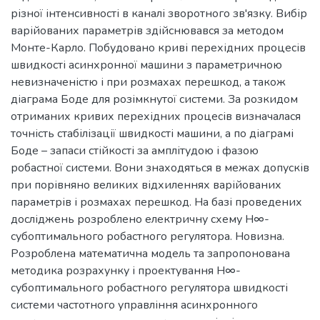
різної інтенсивності в каналі зворотного зв'язку. Вибір
варійованих параметрів здійснювався за методом
Монте-Карло. Побудовано криві перехідних процесів
швидкості асинхронної машини з параметричною
невизначеністю і при розмахах перешкод, а також
діаграма Боде для розімкнутої системи. За розкидом
отриманих кривих перехідних процесів визначалася
точність стабілізації швидкості машини, а по діаграмі
Боде – запаси стійкості за амплітудою і фазою
робастної системи. Вони знаходяться в межах допусків
при порівняно великих відхиленнях варійованих
параметрів і розмахах перешкод. На базі проведених
досліджень розроблено електричну схему Н∞-
субоптимального робастного регулятора. Новизна.
Розроблена математична модель та запропонована
методика розрахунку і проектування Н∞-
субоптимального робастного регулятора швидкості
системи частотного управління асинхронного