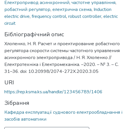
Електропривод асинхронний
,
частотне управління
,
робастний регулятор
,
електрична схема
,
Induction
electric drive
,
frequency control
,
robust controller
,
electric
circuit
Бібліографічний опис
Хлопенко, Н. Я. Расчет и проектирование робастного
регулятора скорости системы частотного управления
асинхронного электропривода / Н. Я. Хлопенко //
Електротехніка і Електромеханіка. –2020. – № 3. – С.
31–36. doi: 10.20998/2074-272X.2020.3.05
URI
https://rep.ksma.ks.ua/handle/123456789/1406
Зібрання
Кафедра експлуатації суднового електрообладнання і
засобів автоматики