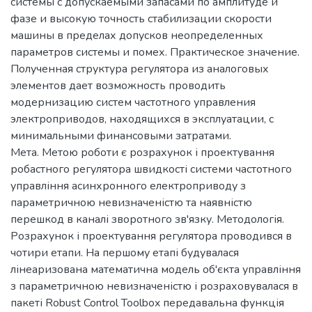
системы с допускаемыми запасами по амплитуде и
фазе и высокую точность стабилизации скорости
машины в пределах допусков неопределенных
параметров системы и помех. Практическое значение.
Полученная структура регулятора из аналоговых
элементов дает возможность проводить
модернизацию систем частотного управления
электроприводов, находящихся в эксплуатации, с
минимальными финансовыми затратами.
Мета. Метою роботи є розрахунок і проектування
робастного регулятора швидкості системи частотного
управління асинхронного електроприводу з
параметричною невизначеністю та наявністю
перешкод в каналі зворотного зв'язку. Методологія.
Розрахунок і проектування регулятора проводився в
чотири етапи. На першому етапі будувалася
лінеаризована математична модель об'єкта управління
з параметричною невизначеністю і розраховувалася в
пакеті Robust Control Toolbox передавальна функція