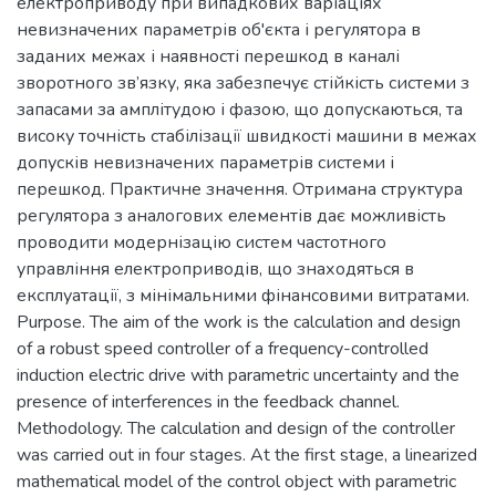
електроприводу при випадкових варіаціях
невизначених параметрів об'єкта і регулятора в
заданих межах і наявності перешкод в каналі
зворотного зв’язку, яка забезпечує стійкість системи з
запасами за амплітудою і фазою, що допускаються, та
високу точність стабілізації швидкості машини в межах
допусків невизначених параметрів системи і
перешкод. Практичне значення. Отримана структура
регулятора з аналогових елементів дає можливість
проводити модернізацію систем частотного
управління електроприводів, що знаходяться в
експлуатації, з мінімальними фінансовими витратами.
Purpose. The aim of the work is the calculation and design
of a robust speed controller of a frequency-controlled
induction electric drive with parametric uncertainty and the
presence of interferences in the feedback channel.
Methodology. The calculation and design of the controller
was carried out in four stages. At the first stage, a linearized
mathematical model of the control object with parametric