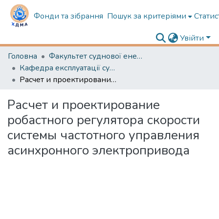
Фонди та зібрання
Пошук за критеріями
Статис
Увійти
Головна
Факультет суднової енергетики
Кафедра експлуатації суднового електрообладнання і засобів автоматики
Расчет и проектирование робастного регулятора скорости системы частотного управления асинхронного электропривода
Расчет и проектирование
робастного регулятора скорости
системы частотного управления
асинхронного электропривода