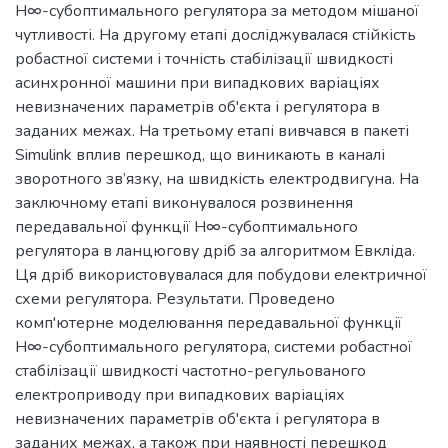
Н∞-субоптимального регулятора за методом мішаної
чутливості. На другому етапі досліджувалася стійкість
робастної системи і точність стабілізації швидкості
асинхронної машини при випадкових варіаціях
невизначених параметрів об'єкта і регулятора в
заданих межах. На третьому етапі вивчався в пакеті
Simulink вплив перешкод, що виникають в каналі
зворотного зв’язку, на швидкість електродвигуна. На
заключному етапі виконувалося розвинення
передавальної функції Н∞-субоптимального
регулятора в ланцюгову дріб за алгоритмом Евкліда.
Ця дріб використовувалася для побудови електричної
схеми регулятора. Результати. Проведено
комп'ютерне моделювання передавальної функції
Н∞-субоптимального регулятора, системи робастної
стабілізації швидкості частотно-регульованого
електроприводу при випадкових варіаціях
невизначених параметрів об'єкта і регулятора в
заданих межах, а також при наявності перешкод