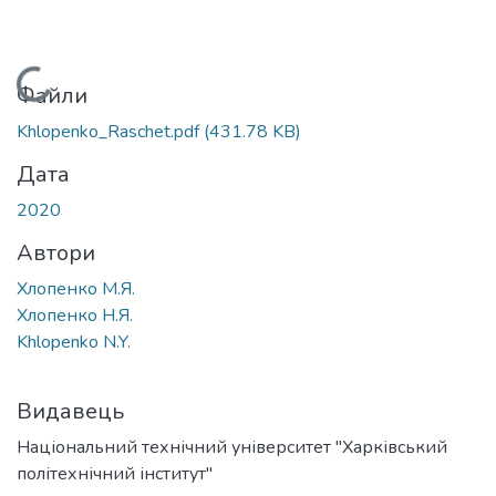
ься...
Файли
Khlopenko_Raschet.pdf
(431.78 KB)
Дата
2020
Автори
Хлопенко М.Я.
Хлопенко Н.Я.
Khlopenko N.Y.
Видавець
Національний технічний університет "Харківський
політехнічний інститут"