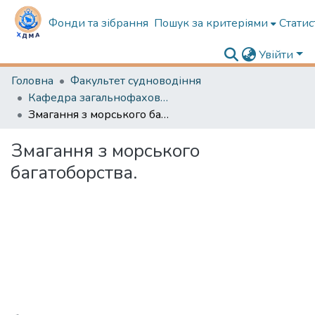
Фонди та зібрання
Пошук за критеріями
Статис
Увійти
Головна
Факультет судноводіння
Кафедра загальнофахової підготовки та морської безпеки
Змагання з морського багатоборства.
Змагання з морського
багатоборства.