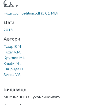
Вантажиться...
Файли
Huzar_competition.pdf
(3.01 MB)
Дата
2013
Автори
Гузар В.М.
Huzar V.M.
Круглик М.І.
Kruglik M.I.
Свирида В.С.
Svirida V.S.
Видавець
МНУ імені В.О. Сухомлинського