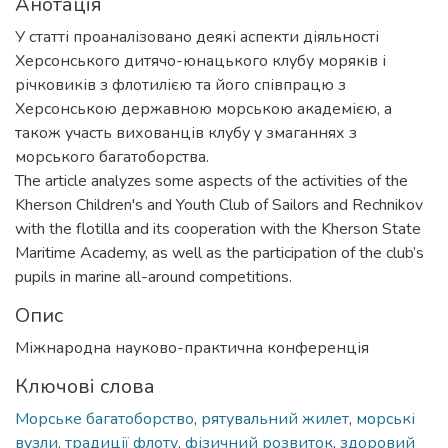
Анотація
У статті проаналізовано деякі аспекти діяльності
Херсонського дитячо-юнацького клубу моряків і
річковиків з флотилією та його співпрацю з
Херсонською державною морською академією, а
також участь вихованців клубу у змаганнях з
морського багатоборства.
The article analyzes some aspects of the activities of the
Kherson Children's and Youth Club of Sailors and Rechnikov
with the flotilla and its cooperation with the Kherson State
Maritime Academy, as well as the participation of the club’s
pupils in marine all-around competitions.
Опис
Міжнародна науково-практична конференція
Ключові слова
Морське багатоборство
,
рятувальний жилет
,
морські
вузли
,
традиції флоту
,
фізичний розвиток
,
здоровий