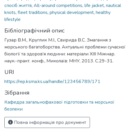
спосіб життя
,
Аll-around competitions
,
life jacket
,
nautical
knots
,
fleet traditions
,
physical development
,
healthy
lifestyle
Бібліографічний опис
Гузар В.М., Круглик М.І., Свирида В.С. Змагання з
морського багатоборства. Актуальні проблеми сучасної
біології та здоров’я людини: матеріали XIII Міжнар.
наук.-практ. конф., Миколаїв: МНУ, 2013. С.29-31.
URI
https://rep.ksma.ks.ua/handle/123456789/171
Зібрання
Кафедра загальнофахової підготовки та морської
безпеки
Повна інформація про документ