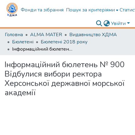
Фонди та зібрання
Пошук за критеріями
Статис
Увійти
Головна
ALMA MATER
Видавництво ХДМА
Бюлетені
Бюлетені 2018 року
Інформаційний бюлетень № 900 Відбулися вибори ректора Херсонської державної морської академії
Інформаційний бюлетень № 900
Відбулися вибори ректора
Херсонської державної морської
академії