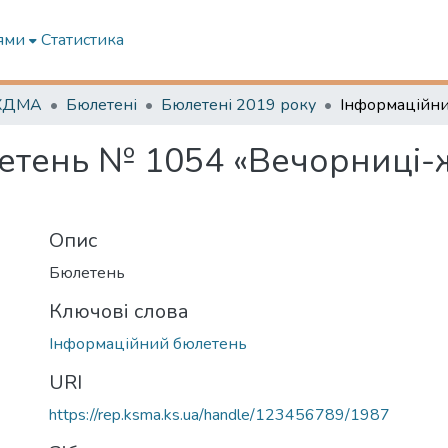
ями
Статистика
 ХДМА
Бюлетені
Бюлетені 2019 року
тень № 1054 «Вечорниці-ж
Опис
Бюлетень
Ключові слова
Інформаційний бюлетень
URI
https://rep.ksma.ks.ua/handle/123456789/1987