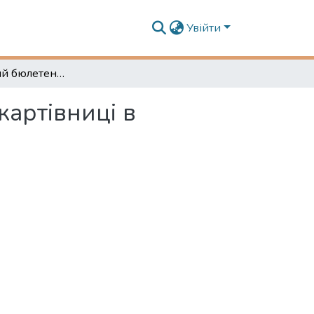
Увійти
Інформаційний бюлетень № 1054 «Вечорниці-жартівниці в українській хаті»
артівниці в