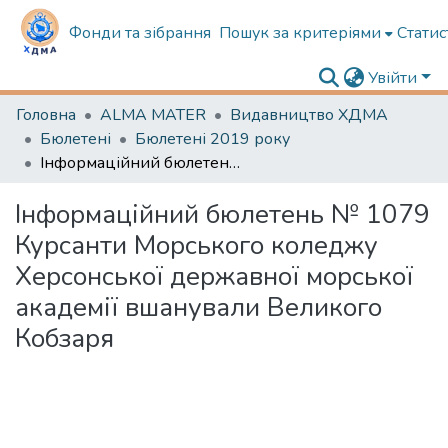
Фонди та зібрання
Пошук за критеріями
Статис
Увійти
Головна
ALMA MATER
Видавництво ХДМА
Бюлетені
Бюлетені 2019 року
Інформаційний бюлетень № 1079 Курсанти Морського коледжу Херсонської державної морської академії вшанували Великого Кобзаря
Інформаційний бюлетень № 1079
Курсанти Морського коледжу
Херсонської державної морської
академії вшанували Великого
Кобзаря