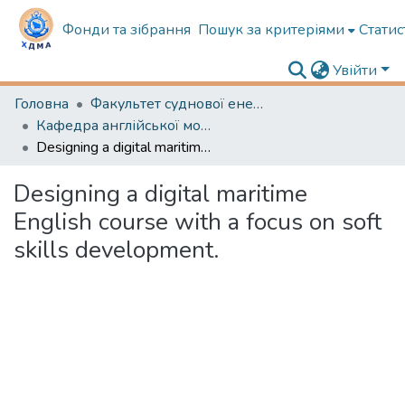
Фонди та зібрання
Пошук за критеріями
Статис
Увійти
Головна
Факультет суднової енергетики
Кафедра англійської мови в судновій енергетиці
Designing a digital maritime English course with a focus on soft skills development.
Designing a digital maritime
English course with a focus on soft
skills development.