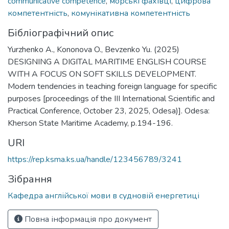
communicative competence
,
морські фахівці
,
цифрова
компетентність
,
комунікативна компетентність
Бібліографічний опис
Yurzhenko A., Kononova O., Bevzenko Yu. (2025)
DESIGNING A DIGITAL MARITIME ENGLISH COURSE
WITH A FOCUS ON SOFT SKILLS DEVELOPMENT.
Modern tendencies in teaching foreign language for specific
purposes [proceedings of the III International Scientific and
Practical Conference, October 23, 2025, Odesa)]. Odesa:
Kherson State Maritime Academy, p.194-196.
URI
https://rep.ksma.ks.ua/handle/123456789/3241
Зібрання
Кафедра англійської мови в судновій енергетиці
Повна інформація про документ