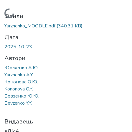
Вантажиться...
Файли
Yurzhenko_MOODLE.pdf
(340.31 KB)
Дата
2025-10-23
Автори
Юрженко А.Ю.
Yurzhenko A.Y.
Кононова О.Ю.
Kononova O.Y.
Бевзенко Ю.Ю.
Bevzenko Y.Y.
Видавець
ХДМА