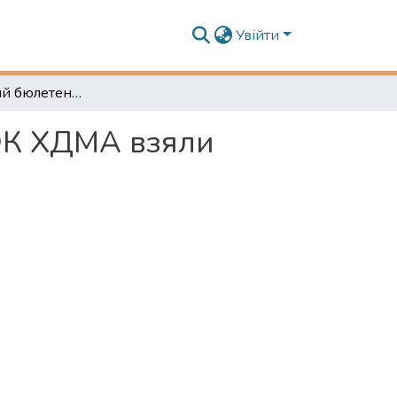
Увійти
Інформаційний бюлетень № 1332 Курсанти МФК ХДМА взяли участь у вікторині «Знавці світових війн»
ФК ХДМА взяли