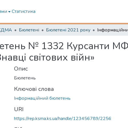
ями
Статистика
 ХДМА
Бюлетені
Бюлетені 2021 року
етень № 1332 Курсанти М
Знавці світових війн»
Опис
Бюлетень
Ключові слова
Інформаційний бюлетень
URI
https://rep.ksma.ks.ua/handle/123456789/2256