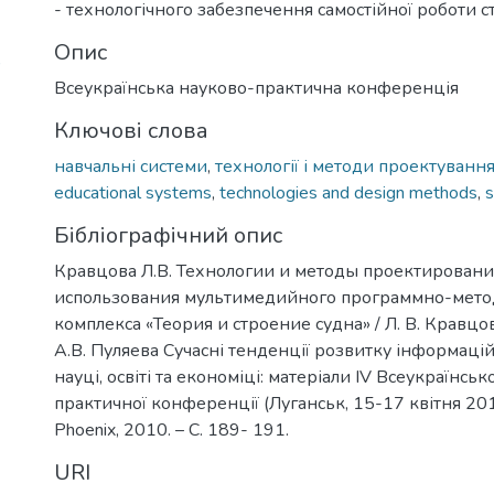
- технологічного забезпечення самостійної роботи с
Опис
)
Всеукраїнська науково-практична конференція
Ключові слова
навчальні системи
,
технології і методи проектуванн
educational systems
,
technologies and design methods
,
Бібліографічний опис
Кравцова Л.В. Технологии и методы проектировани
использования мультимедийного программно-мето
комплекса «Теория и строение судна» / Л. В. Кравцов
А.В. Пуляева Сучасні тенденції розвитку інформаці
науці, освіті та економіці: матеріали IV Всеукраїнськ
практичної конференції (Луганськ, 15-17 квітня 2010
Phoenix, 2010. – С. 189- 191.
URI