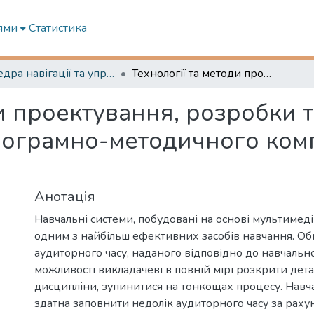
ями
Статистика
Кафедра навігації та управління судном
Технології та методи проектування, розробки та використання мультимедійного програмно-методичного комплексу «Теорія та будова судна».
ди проектування, розробки 
ограмно-методичного комп
Анотація
Навчальні системи, побудовані на основі мультимеді
одним з найбільш ефективних засобів навчання. О
аудиторного часу, наданого відповідно до навчально
можливості викладачеві в повній мірі розкрити дета
дисципліни, зупинитися на тонкощах процесу. Навч
здатна заповнити недолік аудиторного часу за рах