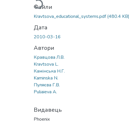
Файли
Kravtsova_educational_systems.pdf
(480.4 KB
Дата
2010-03-16
Автори
Кравцова Л.В.
Kravtsova L.
Камінська Н.Г.
Kaminska N.
Пуляєва Г.В.
Puliaieva A.
Видавець
Phoenix