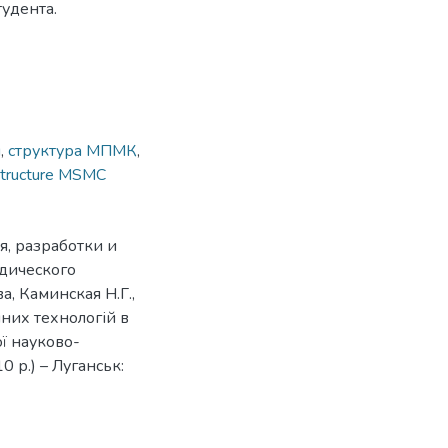
тудента.
я
,
структура МПМК
,
structure MSMC
я, разработки и
дического
а, Каминская Н.Г.,
йних технологій в
ої науково-
 р.) – Луганськ: