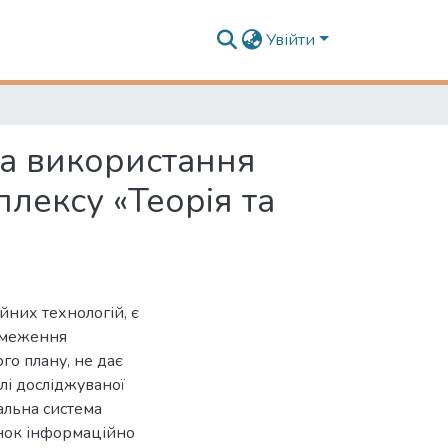
Увійти
та використання
лексу «Теорія та
йних технологій, є
бмеження
го плану, не дає
лі досліджуваної
альна система
унок інформаційно