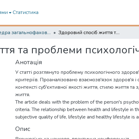
ями
Статистика
Кафедра загальнофахової підготовки та морської безпеки
Здоровий спосіб життя та проблеми психологічного стану людини.
ття та проблеми психологі
Анотація
У статті розглянуто проблему психологічного здоров
критеріїв. Проаналізовано взаємозв'язок здоров'я і 
контексті суб'єктивної якості життя, стилю життя та
життя.
The article deals with the problem of the person's psychol
criteria. The relationship between health and lifestyle in t
subjective quality of life, lifestyle and healthy lifestyle is 
Опис