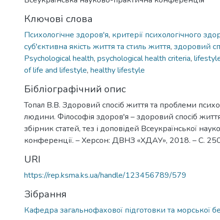
Всеукраїнська науково-практична конференція
Ключові слова
Психологічне здоров'я
,
критерії психологічного здо
суб'єктивна якість життя та стиль життя
,
здоровий сп
Psychological health
,
psychological health criteria
,
lifestyl
of life and lifestyle
,
healthy lifestyle
Бібліографічний опис
Топал В.В. Здоровий спосіб життя та проблеми психо
людини. Філософія здоров'я – здоровий спосіб життя
збірник статей, тез і доповідей Всеукраїнської нау
конференції. – Херсон: ДВНЗ «ХДАУ», 2018. – С. 25
URI
https://rep.ksma.ks.ua/handle/123456789/579
Зібрання
Кафедра загальнофахової підготовки та морської б