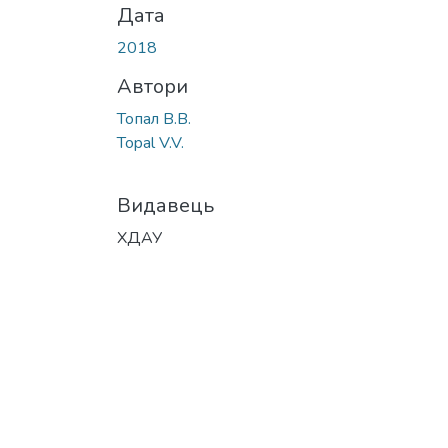
Дата
2018
Автори
Топал В.В.
Topal V.V.
Видавець
ХДАУ