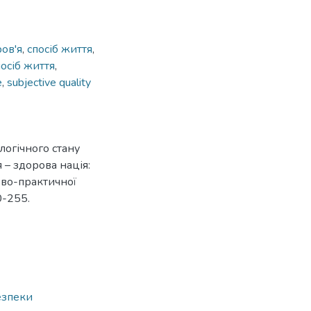
ров'я
,
спосіб життя
,
осіб життя
,
e
,
subjective quality
логічного стану
 – здорова нація:
ково-практичної
0-255.
езпеки