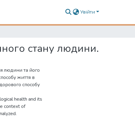
Увійти
чного стану людини.
'я людини та його
способу життя в
 здорового способу
ogical health and its
he context of
analyzed.