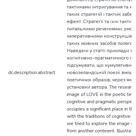
тактиками інтригування та ма
таких стратегій і тактик заб
ефект. Стратегії та їхні так
питальними реченнями, умовн
імперативними конструкціями
таких мовних засобів полягає в
Наведені у статті приклади та 
когнітивно-прагматичного п
підсумувати, що кумулятивн
dc.description.abstract
новозеландській поезії вміща
поетичних образів, через які
установки автора. The research 
image of LOVE in the poetic tex
cognitive and pragmatic perspect
occupies a significant place in the 
with the traditions of cognitive 
we tried to explore the image o
from another continent. Illustrat