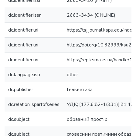
dc.identifier.issn
2663-3426 (PRINT)
dc.identifier.issn
2663-3434 (ONLINE)
dc.identifier.uri
https://tsj.journal.kspu.edu/inde
dc.identifier.uri
https://doi.org/10.32999/ksu
dc.identifier.uri
https://rep.ksma.ks.ua/handle
dc.language.iso
other
dc.publisher
Гельветика
dc.relation.ispartofseries
УДК; [177.6:82-1(931)]:81'42
dc.subject
образний простір
dc.subject
словесний поетичний образ