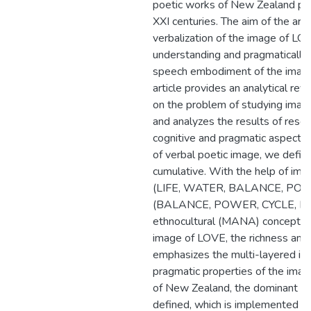
poetic works of New Zealand poet
XXI centuries. The aim of the arti
verbalization of the image of LO
understanding and pragmatically
speech embodiment of the image
article provides an analytical revi
on the problem of studying image
and analyzes the results of resea
cognitive and pragmatic aspect. 
of verbal poetic image, we defi
cumulative. With the help of impl
(LIFE, WATER, BALANCE, POWER
(BALANCE, POWER, CYCLE, PATH,
ethnocultural (MANA) concepts e
image of LOVE, the richness and 
emphasizes the multi-layered ima
pragmatic properties of the imag
of New Zealand, the dominant str
defined, which is implemented by 