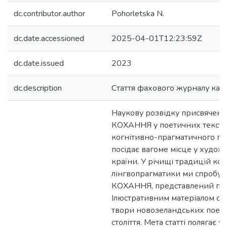
dc.contributor.author
Pohorletska N.
dc.date.accessioned
2025-04-01T12:23:59Z
dc.date.issued
2023
dc.description
Стаття фахового журналу кате
Наукову розвідку присвячено
КОХАННЯ у поетичних текстах 
когнітивно-прагматичного пі
посідає вагоме місце у художн
країни. У річищі традицій ког
лінгвопрагматики ми спробув
КОХАННЯ, представлений пое
Ілюстративним матеріалом слу
твори новозеландських поетів
століття. Мета статті полягає 