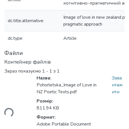
когнітивно-прагматичний асп
Image of love in new zealand poe
dc.title.alternative
pragmatic approach
dc.type
Article
Файли
Контейнер файлів
Зараз показуємо
1 - 1 з 1
Назва:
Зава
Pohorletska_Image of Love in
нтаж
Вантажиться...
NZ Poetic Texts.pdf
ити
Розмір:
811.94 KB
Формат:
Adobe Portable Document