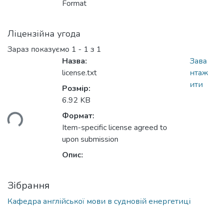
Format
Ліцензійна угода
Зараз показуємо
1 - 1 з 1
Назва:
Зава
license.txt
нтаж
Вантажиться...
ити
Розмір:
6.92 KB
Формат:
Item-specific license agreed to
upon submission
Опис:
Зібрання
Кафедра англійської мови в судновій енергетиці