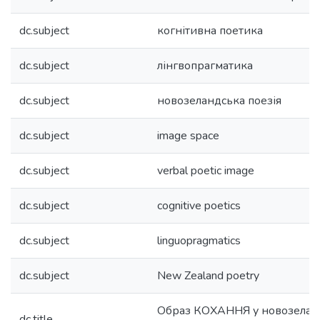
dc.subject
когнітивна поетика
dc.subject
лінгвопрагматика
dc.subject
новозеландська поезія
dc.subject
image space
dc.subject
verbal poetic image
dc.subject
cognitive poetics
dc.subject
linguopragmatics
dc.subject
New Zealand poetry
Образ КОХАННЯ у новозеланд
dc.title