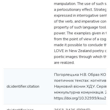
manipulation. The use of such str
a perlocutionary effect. Strategie
expressed in interrogative sente
of the verb, and imperative const
property of such language tools lie
power. The examples given in the 
from the point of view of a cogn
made it possible to conclude tha
LOVE in New Zealand poetry cont
poetic images through which the 
are realized.
Погорлецька Н.В. Образ КОХ
поетичних текстах: когнітивн
dc.identifier.citation
Науковий вісник ХДУ. Серія Г
міжкультурна комунікація. 202
https://doi.org/10.32999/ksu