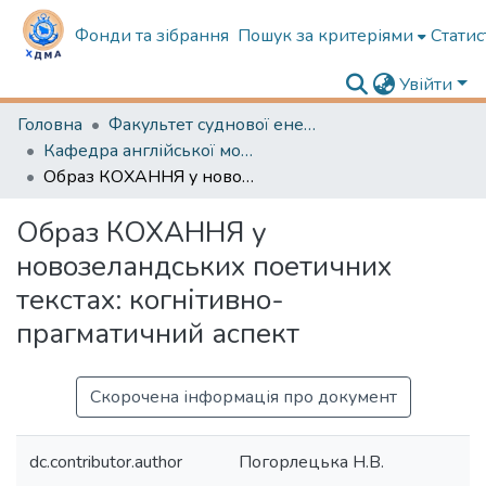
Фонди та зібрання
Пошук за критеріями
Статис
Увійти
Головна
Факультет суднової енергетики
Кафедра англійської мови в судновій енергетиці
Образ КОХАННЯ у новозеландських поетичних текстах: когнітивно-прагматичний аспект
Образ КОХАННЯ у
новозеландських поетичних
текстах: когнітивно-
прагматичний аспект
Скорочена інформація про документ
dc.contributor.author
Погорлецька Н.В.