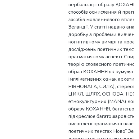
вербалізації образу КОХАНН
способів осмислення й прагм
засобів мовленнєвого втілення
Зеландії. У статті надано ана
доробку з проблеми вивчення
когнітивному вимірі та проан
досліджень поетичних текстів
прагматичному аспекті. Спир
теорію словесного поетичног
образ КОХАННЯ як кумулятив
імплікативних ознак архети
РІВНОВАГА, СИЛА), стереоти
ЦИКЛ, ШЛЯХ, ОСНОВА, НЕСКІН
етнокультурних (MANA) конц
образу КОХАННЯ, багатство і 
підкреслює багатошаровість о
висвітлені прагматичні власт
поетичних текстах Нової Зела
домінантну стратегію спонукан